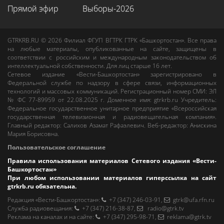
Прямой эфир
Выборы-2026
GTRKRB.RU © 2026
Филиал ФГУП ВГТРК ГТРК «Башкортостан»
. Все права
на любые материалы, опубликованные на сайте, защищены в
соответствии с российским и международным законодательством об
интеллектуальной собственности. Для лиц старше 16 лет.
Сетевое издание «Вести-Башкортостан»
зарегистрировано в
Федеральной службе по надзору в сфере связи, информационных
технологий и массовых коммуникаций. Регистрационный номер СМИ: ЭЛ
№ ФС 77-89959 от 22.08.2025 г. Доменное имя:
gtrkrb.ru
Учредитель:
Федеральное государственное унитарное предприятие «Всероссийская
государственная телевизионная и радиовещательная компания».
Главный редактор
:
Салихов Азамат Рафаэлевич
.
Веб-редактор
:
Анискина
Мария Борисовна
.
Пользовательское соглашение
Правила использования материалов Сетевого издания «Вести-
Башкортостан»
При любом использовании материалов гиперссылка на сайт
gtrkrb.ru
обязательна.
Редакция «Вести-Башкортостан»
:
+7 (347) 246-03-91
,
gtrk@ufa.rfn.ru
Cлужба радиовещания
:
+7 (347) 216-38-87
,
radio@gtrk.tv
Реклама на каналах и на сайте
:
+7 (347) 295-98-71
,
reklama@gtrk.tv