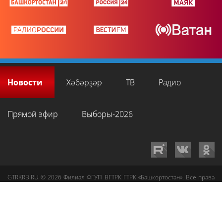
Новости
Хәбәрҙәр
ТВ
Радио
Прямой эфир
Выборы-2026
GTRKRB.RU © 2026
Филиал ФГУП ВГТРК ГТРК «Башкортостан»
. Все права
на любые материалы, опубликованные на сайте, защищены в
соответствии с российским и международным законодательством об
интеллектуальной собственности. Для лиц старше 16 лет.
Сетевое издание «Вести-Башкортостан»
зарегистрировано в
Федеральной службе по надзору в сфере связи, информационных