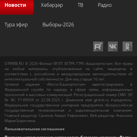
Новости
Хәбәрҙәр
ТВ
Радио
Тура эфир
Выборы-2026
GTRKRB.RU © 2026
Филиал ФГУП ВГТРК ГТРК «Башкортостан»
. Все права
на любые материалы, опубликованные на сайте, защищены в
соответствии с российским и международным законодательством об
интеллектуальной собственности. Для лиц старше 16 лет.
Сетевое издание «Вести-Башкортостан»
зарегистрировано в
Федеральной службе по надзору в сфере связи, информационных
технологий и массовых коммуникаций. Регистрационный номер СМИ: ЭЛ
№ ФС 77-89959 от 22.08.2025 г. Доменное имя:
gtrkrb.ru
Учредитель:
Федеральное государственное унитарное предприятие «Всероссийская
государственная телевизионная и радиовещательная компания».
Главный редактор
:
Салихов Азамат Рафаэлевич
.
Веб-редактор
:
Анискина
Мария Борисовна
.
Пользовательское соглашение