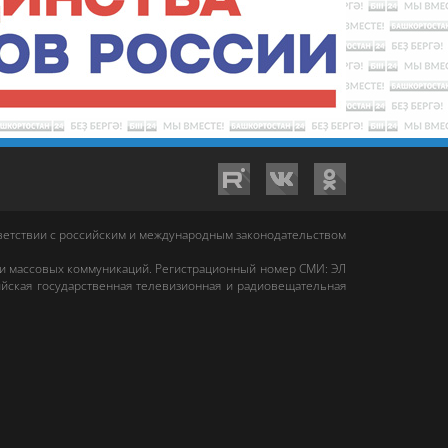
тветствии с российским и международным законодательством
 и массовых коммуникаций. Регистрационный номер СМИ: ЭЛ
йская государственная телевизионная и радиовещательная