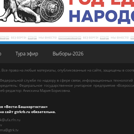
о
Тура эфир
Выборы-2026
. Все права на любые материалы, опубликованные на сайте, защищены в соо
 Федеральной службе по надзору в сфере связи, информационных технологий
редитель: Федеральное государственное унитарное предприятие «Всеросси
еб-редактор
:
Анискина Мария Борисовна
.
ия «Вести-Башкортостан»
на сайт
gtrkrb.ru
обязательна.
rk@ufa.rfn.ru
tv
ama@gtrk.tv