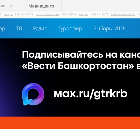
дио
Медиацентр
әр
ТВ
Радио
Тура эфир
Выборы-2026