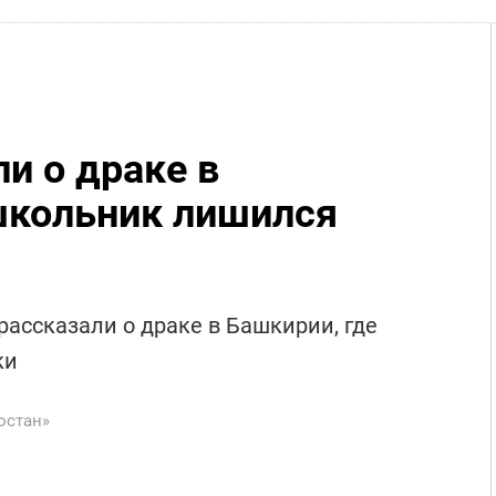
и о драке в
школьник лишился
рассказали о драке в Башкирии, где
ки
остан»