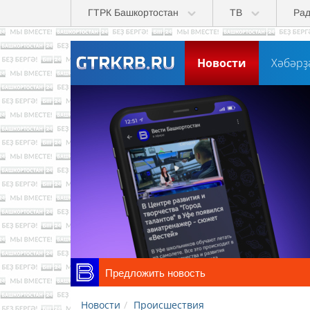
Skip to main content
ГТРК Башкортостан
ТВ
Ра
Новости
Хәбәрҙ
Предложить новость
Новости
Происшествия