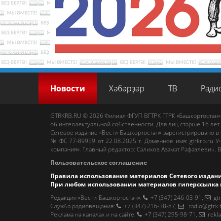
Новости
Хәбәрҙәр
ТВ
Ради
GTRKRB.RU © 2026
Филиал ФГУП ВГТРК ГТРК «Башкортостан»
об интеллектуальной собственности. Для лиц старше 16 лет.
Сетевое издание «Вести-Башкортостан»
зарегистрировано в
№ ФС 77-89959 от 22.08.2025 г. Доменное имя:
gtrkrb.ru
Уч
компания».
Главный редактор
:
Салихов Азамат Рафаэлевич
.
В
Пользовательское соглашение
Правила использования материалов Сетевого издан
При любом использовании материалов гиперссылка 
Редакция «Вести-Башкортостан»
:
+7 (347) 246-03-91
,
gt
Cлужба радиовещания
:
+7 (347) 216-38-87
,
radio@gtrk.
Реклама на каналах и на сайте
:
+7 (347) 295-98-71
,
rekl