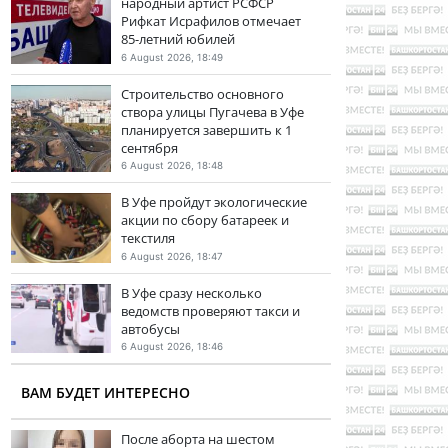
народный артист РСФСР
Рифкат Исрафилов отмечает
85-летний юбилей
6 August 2026, 18:49
Строительство основного
створа улицы Пугачева в Уфе
планируется завершить к 1
сентября
6 August 2026, 18:48
В Уфе пройдут экологические
акции по сбору батареек и
текстиля
6 August 2026, 18:47
В Уфе сразу несколько
ведомств проверяют такси и
автобусы
6 August 2026, 18:46
ВАМ БУДЕТ ИНТЕРЕСНО
После аборта на шестом