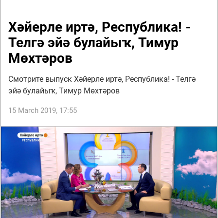
Хәйерле иртә, Республика! -
Телгә эйә булайыҡ, Тимур
Мөхтәров
Смотрите выпуск Хәйерле иртә, Республика! - Телгә
эйә булайыҡ, Тимур Мөхтәров
15 March 2019, 17:55