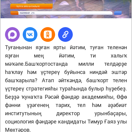
Туғанынан яҙған ярты йәтим, туған теленән
яҙған мең йәтим, ти халыҡ
мәҡәле.Башҡортостанда милли телдәрҙе
һаҡлау һәм үҫтереү буйынса ниндәй эштәр
башҡарыла? Атап әйткәндә, башҡорт телен
үҫтереү стратегияһы тураһында булыр һүҙебеҙ.
Беҙҙә ҡунаҡта Рәсәй фәндәр академияһы, Өфө
фәнни үҙәгенең тарих, тел һәм әҙәбиәт
институтының директор урынбаҫары,
социология фәндәре кандидаты Тимур Ғаяз улы
Мөхтәров.