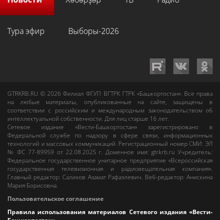
Тура эфир
Выборы-2026
GTRKRB.RU © 2026
Филиал ФГУП ВГТРК ГТРК «Башкортостан»
. Все права
на любые материалы, опубликованные на сайте, защищены в
соответствии с российским и международным законодательством об
интеллектуальной собственности. Для лиц старше 16 лет.
Сетевое издание «Вести-Башкортостан»
зарегистрировано в
Федеральной службе по надзору в сфере связи, информационных
технологий и массовых коммуникаций. Регистрационный номер СМИ: ЭЛ
№ ФС 77-89959 от 22.08.2025 г. Доменное имя:
gtrkrb.ru
Учредитель:
Федеральное государственное унитарное предприятие «Всероссийская
государственная телевизионная и радиовещательная компания».
Главный редактор
:
Салихов Азамат Рафаэлевич
.
Веб-редактор
:
Анискина
Мария Борисовна
.
Пользовательское соглашение
Правила использования материалов Сетевого издания «Вести-