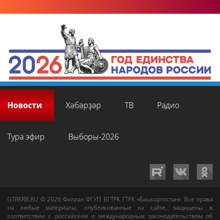
Новости
Хәбәрҙәр
ТВ
Радио
Тура эфир
Выборы-2026
GTRKRB.RU © 2026
Филиал ФГУП ВГТРК ГТРК «Башкортостан»
. Все права
на любые материалы, опубликованные на сайте, защищены в
соответствии с российским и международным законодательством об