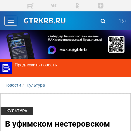
Skip to main content
16+
Toggle
navigation
Предложить новость
Новости
Культура
КУЛЬТУРА
В уфимском нестеровском