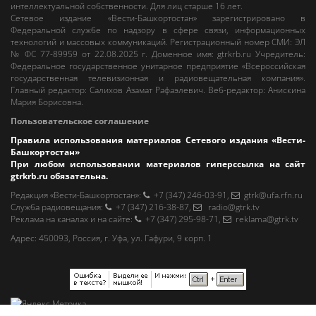
интеллектуальной собственности. Для лиц старше 16 лет.
Сетевое издание «Вести-Башкортостан»
зарегистрировано в
Федеральной службе по надзору в сфере связи, информационных
технологий и массовых коммуникаций. Регистрационный номер СМИ: ЭЛ
№ ФС 77-89959 от 22.08.2025 г. Доменное имя:
gtrkrb.ru
Учредитель:
Федеральное государственное унитарное предприятие «Всероссийская
государственная телевизионная и радиовещательная компания».
Главный редактор
:
Салихов Азамат Рафаэлевич
.
Веб-редактор
:
Анискина
Мария Борисовна
.
Пользовательское соглашение
Правила использования материалов Сетевого издания «Вести-
Башкортостан»
При любом использовании материалов гиперссылка на сайт
gtrkrb.ru
обязательна.
Редакция «Вести-Башкортостан»
:
+7 (347) 246-03-91
,
gtrk@ufa.rfn.ru
Cлужба радиовещания
:
+7 (347) 216-38-87
,
radio@gtrk.tv
Реклама на каналах и на сайте
:
+7 (347) 295-98-71
,
reklama@gtrk.tv
Адрес:
450093
,
Россия, г. Уфа
, ул.
Гафури, 9 корп. 1