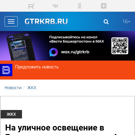
Skip to main content
16+
Toggle
navigation
Предложить новость
Новости
ЖКХ
ЖКХ
На уличное освещение в