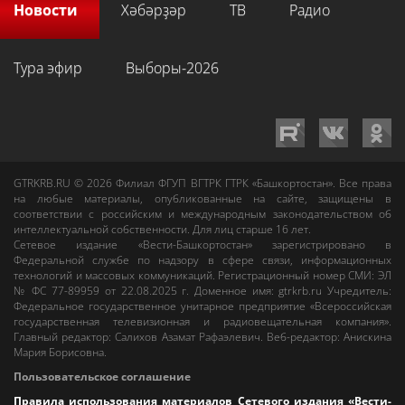
Новости
Хәбәрҙәр
ТВ
Радио
Тура эфир
Выборы-2026
GTRKRB.RU © 2026
Филиал ФГУП ВГТРК ГТРК «Башкортостан»
. Все права
на любые материалы, опубликованные на сайте, защищены в
соответствии с российским и международным законодательством об
интеллектуальной собственности. Для лиц старше 16 лет.
Сетевое издание «Вести-Башкортостан»
зарегистрировано в
Федеральной службе по надзору в сфере связи, информационных
технологий и массовых коммуникаций. Регистрационный номер СМИ: ЭЛ
№ ФС 77-89959 от 22.08.2025 г. Доменное имя:
gtrkrb.ru
Учредитель:
Федеральное государственное унитарное предприятие «Всероссийская
государственная телевизионная и радиовещательная компания».
Главный редактор
:
Салихов Азамат Рафаэлевич
.
Веб-редактор
:
Анискина
Мария Борисовна
.
Пользовательское соглашение
Правила использования материалов Сетевого издания «Вести-