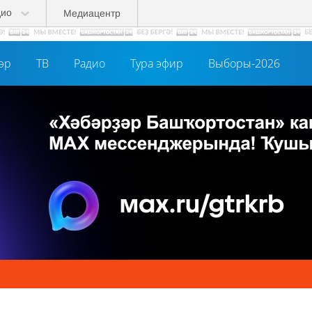
дио
Медиацентр
әр
ТВ
Радио
Тура эфир
Выборы-2026