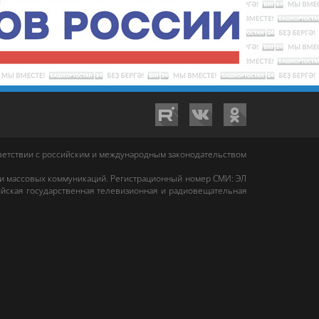
тветствии с российским и международным законодательством
 и массовых коммуникаций. Регистрационный номер СМИ: ЭЛ
йская государственная телевизионная и радиовещательная