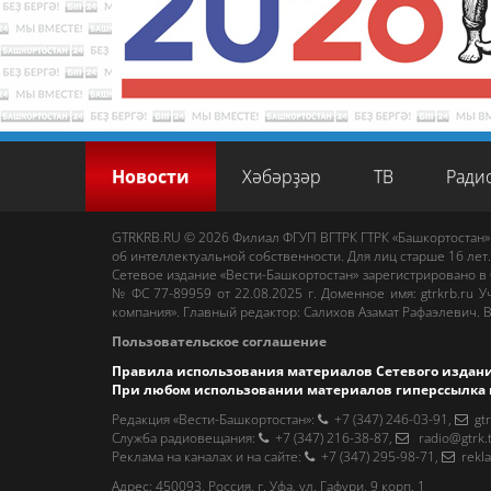
Новости
Хәбәрҙәр
ТВ
Ради
GTRKRB.RU © 2026
Филиал ФГУП ВГТРК ГТРК «Башкортостан»
об интеллектуальной собственности. Для лиц старше 16 лет.
Сетевое издание «Вести-Башкортостан»
зарегистрировано в
№ ФС 77-89959 от 22.08.2025 г. Доменное имя:
gtrkrb.ru
Уч
компания».
Главный редактор
:
Салихов Азамат Рафаэлевич
.
В
Пользовательское соглашение
Правила использования материалов Сетевого издан
При любом использовании материалов гиперссылка 
Редакция «Вести-Башкортостан»
:
+7 (347) 246-03-91
,
gt
Cлужба радиовещания
:
+7 (347) 216-38-87
,
radio@gtrk.
Реклама на каналах и на сайте
:
+7 (347) 295-98-71
,
rekl
Адрес:
450093
,
Россия, г. Уфа
, ул.
Гафури, 9 корп. 1