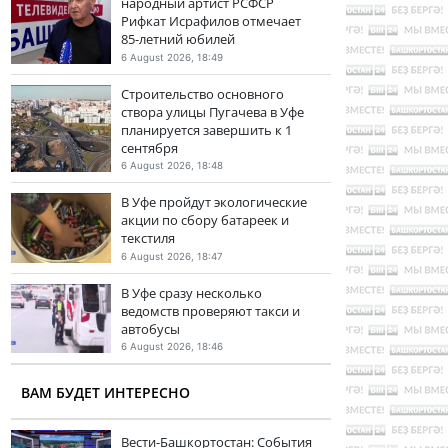
народный артист РСФСР
Рифкат Исрафилов отмечает
85-летний юбилей
6 August 2026, 18:49
Строительство основного
створа улицы Пугачева в Уфе
планируется завершить к 1
сентября
6 August 2026, 18:48
В Уфе пройдут экологические
акции по сбору батареек и
текстиля
6 August 2026, 18:47
В Уфе сразу несколько
ведомств проверяют такси и
автобусы
6 August 2026, 18:46
ВАМ БУДЕТ ИНТЕРЕСНО
Вести-Башкортостан: События