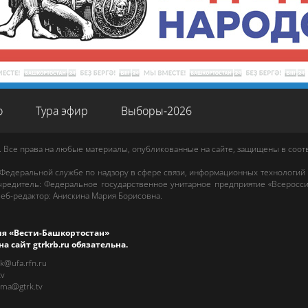
о
Тура эфир
Выборы-2026
. Все права на любые материалы, опубликованные на сайте, защищены в соо
 Федеральной службе по надзору в сфере связи, информационных технологий
редитель: Федеральное государственное унитарное предприятие «Всеросси
еб-редактор
:
Анискина Мария Борисовна
.
ия «Вести-Башкортостан»
на сайт
gtrkrb.ru
обязательна.
rk@ufa.rfn.ru
tv
ama@gtrk.tv