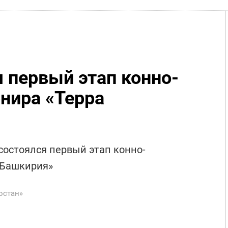
я первый этап конно-
рнира «Терра
 состоялся первый этап конно-
 Башкирия»
остан»