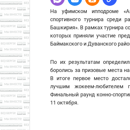
На уфимском ипподроме «Ак
спортивного турнира среди р
Башкирия». В рамках турнира со
которых приняли участие пред
Баймакского и Дуванского райо
По их результатам определил
боролись за призовые места н
В итоге первое место достал
лучшим жокеем-любителем п
Финальный раунд конно-спорти
11 октября.