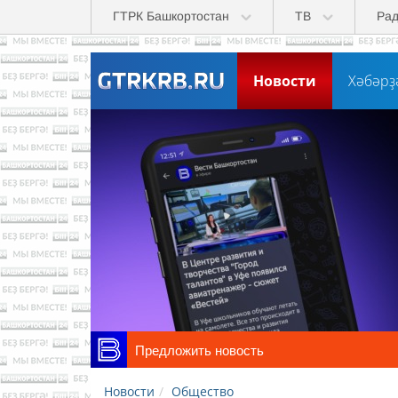
Skip to main content
ГТРК Башкортостан
ТВ
Ра
Новости
Хәбәрҙ
Предложить новость
Новости
Общество