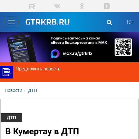
Skip to main content
16+
Toggle
navigation
Предложить новость
Новости
ДТП
ДТП
В Кумертау в ДТП