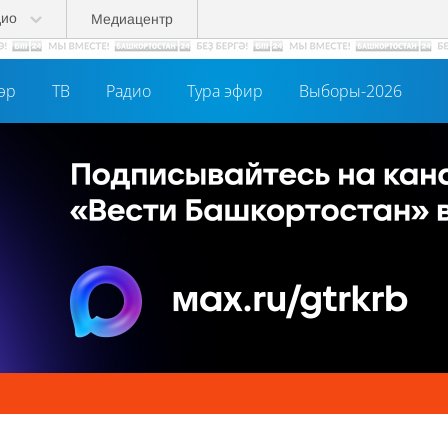
дио
Медиацентр
әр
ТВ
Радио
Тура эфир
Выборы-2026