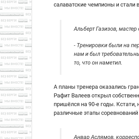
салаватские чемпионы и стали
Альберт Газизов, мастер
- Тренировки были на пе
нам и был требовательн
то, что он наметил.
А планы тренера оказались гра
Рафит Валеев открыл собственну
пришёлся на 90-е годы. Кстати,
различные этапы соревнований 
Анвар Аслямов, корресп