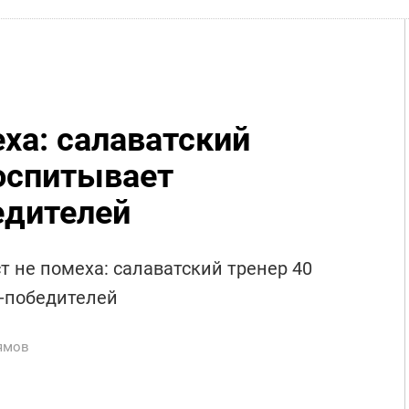
ха: салаватский
воспитывает
едителей
т не помеха: салаватский тренер 40
-победителей
ямов