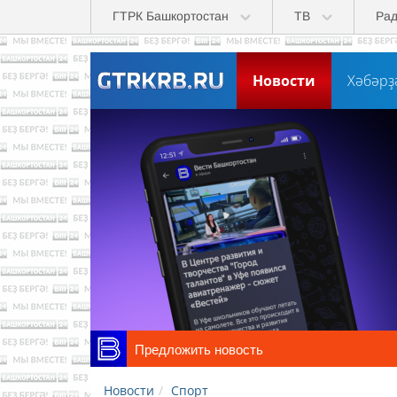
Skip to main content
ГТРК Башкортостан
ТВ
Ра
Новости
Хәбәрҙ
Предложить новость
Новости
Спорт