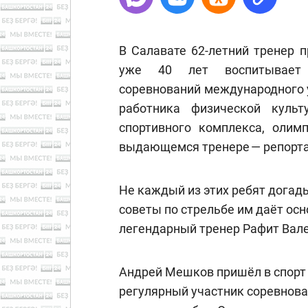
В Салавате 62-летний тренер 
уже 40 лет воспитывает ч
соревнований международного 
работника физической культ
спортивного комплекса, олим
выдающемся тренере — репорта
Не каждый из этих ребят догад
советы по стрельбе им даёт ос
легендарный тренер Рафит Вале
Андрей Мешков пришёл в спорт в
регулярный участник соревнован