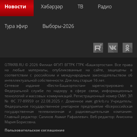
Новости
Хәбәрҙәр
ТВ
Радио
Тура эфир
Выборы-2026
GTRKRB.RU © 2026
Филиал ФГУП ВГТРК ГТРК «Башкортостан»
. Все права
на любые материалы, опубликованные на сайте, защищены в
соответствии с российским и международным законодательством об
интеллектуальной собственности. Для лиц старше 16 лет.
Сетевое издание «Вести-Башкортостан»
зарегистрировано в
Федеральной службе по надзору в сфере связи, информационных
технологий и массовых коммуникаций. Регистрационный номер СМИ: ЭЛ
№ ФС 77-89959 от 22.08.2025 г. Доменное имя:
gtrkrb.ru
Учредитель:
Федеральное государственное унитарное предприятие «Всероссийская
государственная телевизионная и радиовещательная компания».
Главный редактор
:
Салихов Азамат Рафаэлевич
.
Веб-редактор
:
Анискина
Мария Борисовна
.
Пользовательское соглашение