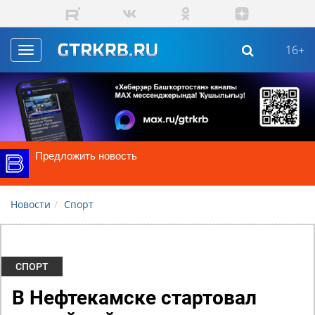
Skip to main content
16+
Toggle
navigation
Предложить новость
Новости
Спорт
СПОРТ
В Нефтекамске стартовал