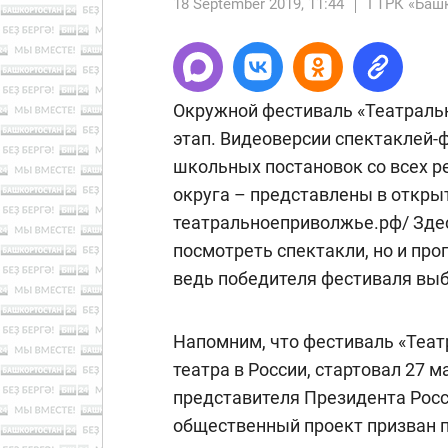
18 September 2019, 11:44
ГТРК «Баш
Окружной фестиваль «Театрал
этап. Видеоверсии спектаклей-ф
школьных постановок со всех 
округа – представлены в открыто
театральноеприволжье.рф/ Зде
посмотреть спектакли, но и про
ведь победителя фестиваля выб
Напомним, что фестиваль «Теат
театра в России, стартовал 27 
представителя Президента Рос
общественный проект призван 