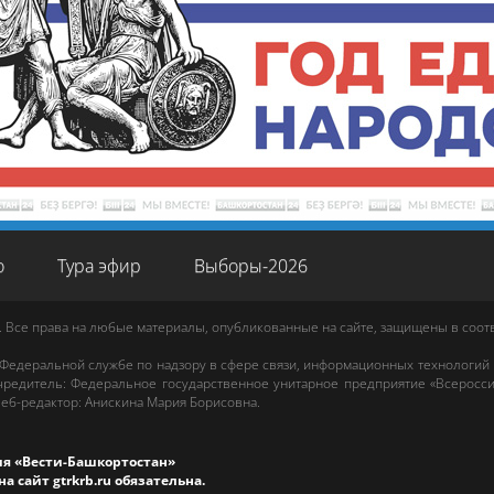
о
Тура эфир
Выборы-2026
. Все права на любые материалы, опубликованные на сайте, защищены в соо
 Федеральной службе по надзору в сфере связи, информационных технологий
редитель: Федеральное государственное унитарное предприятие «Всеросси
еб-редактор
:
Анискина Мария Борисовна
.
ия «Вести-Башкортостан»
на сайт
gtrkrb.ru
обязательна.