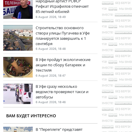
народный артист РСФСР
Рифкат Исрафилов отмечает
85-летний юбилей
6 August 2026, 18:49
Строительство основного
створа улицы Пугачева в Уфе
планируется завершить к 1
сентября
6 August 2026, 18:48
В Уфе пройдут экологические
акции по сбору батареек и
текстиля
6 August 2026, 18:47
В Уфе сразу несколько
ведомств проверяют такси и
автобусы
6 August 2026, 18:46
ВАМ БУДЕТ ИНТЕРЕСНО
В "Переплете" представят