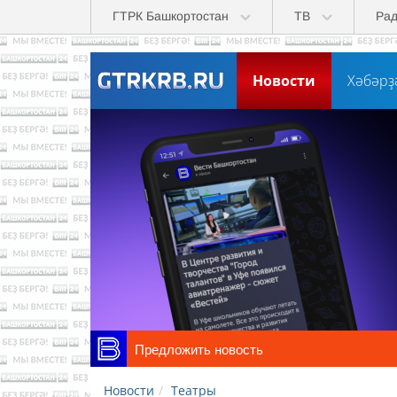
Skip to main content
ГТРК Башкортостан
ТВ
Ра
Новости
Хәбәрҙ
Предложить новость
Новости
Театры