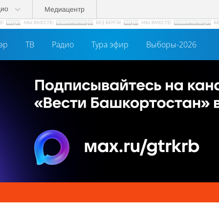
дио
Медиацентр
әр
ТВ
Радио
Тура эфир
Выборы-2026