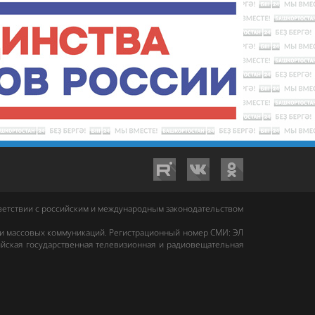
тветствии с российским и международным законодательством
 и массовых коммуникаций. Регистрационный номер СМИ: ЭЛ
йская государственная телевизионная и радиовещательная