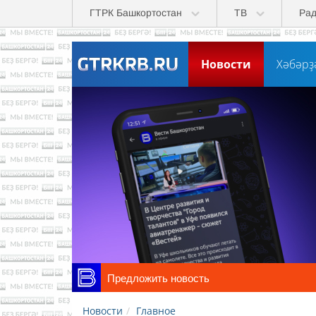
Skip to main content
ГТРК Башкортостан
ТВ
Ра
Новости
Хәбәрҙ
Предложить новость
Новости
Главное