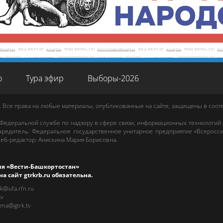
о
Тура эфир
Выборы-2026
. Все права на любые материалы, опубликованные на сайте, защищены в соо
 Федеральной службе по надзору в сфере связи, информационных технологий
редитель: Федеральное государственное унитарное предприятие «Всеросси
еб-редактор
:
Анискина Мария Борисовна
.
ия «Вести-Башкортостан»
на сайт
gtrkrb.ru
обязательна.
rk@ufa.rfn.ru
tv
ama@gtrk.tv