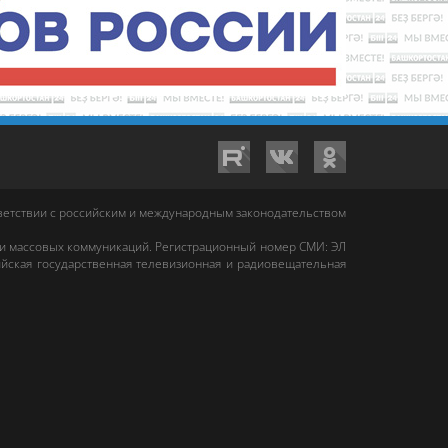
тветствии с российским и международным законодательством
 и массовых коммуникаций. Регистрационный номер СМИ: ЭЛ
йская государственная телевизионная и радиовещательная