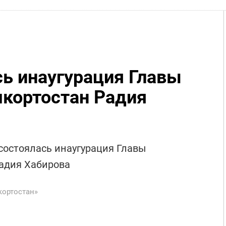
сь инаугурация Главы
кортостан Радия
 состоялась инаугурация Главы
адия Хабирова
кортостан»