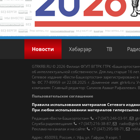
Новости
Хәбәрҙәр
ТВ
Ради
GTRKRB.RU © 2026
Филиал ФГУП ВГТРК ГТРК «Башкортостан»
об интеллектуальной собственности. Для лиц старше 16 лет.
Сетевое издание «Вести-Башкортостан»
зарегистрировано в
№ ФС 77-89959 от 22.08.2025 г. Доменное имя:
gtrkrb.ru
Уч
компания».
Главный редактор
:
Салихов Азамат Рафаэлевич
.
В
Пользовательское соглашение
Правила использования материалов Сетевого издан
При любом использовании материалов гиперссылка 
Редакция «Вести-Башкортостан»
:
+7 (347) 246-03-91
,
gt
Cлужба радиовещания
:
+7 (347) 216-38-87
,
radio@gtrk.
Реклама на каналах и на сайте
:
+7 (347) 295-98-71
,
rekl
Адрес:
450093
,
Россия, г. Уфа
, ул.
Гафури, 9 корп. 1