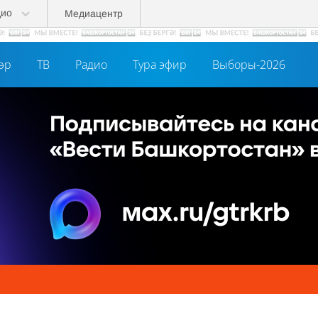
дио
Медиацентр
әр
ТВ
Радио
Тура эфир
Выборы-2026