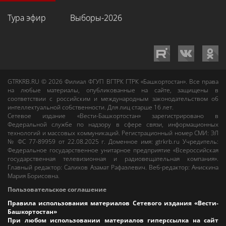
Тура эфир
Выборы-2026
GTRKRB.RU © 2026
Филиал ФГУП ВГТРК ГТРК «Башкортостан»
. Все права
на любые материалы, опубликованные на сайте, защищены в
соответствии с российским и международным законодательством об
интеллектуальной собственности. Для лиц старше 16 лет.
Сетевое издание «Вести-Башкортостан»
зарегистрировано в
Федеральной службе по надзору в сфере связи, информационных
технологий и массовых коммуникаций. Регистрационный номер СМИ: ЭЛ
№ ФС 77-89959 от 22.08.2025 г. Доменное имя:
gtrkrb.ru
Учредитель:
Федеральное государственное унитарное предприятие «Всероссийская
государственная телевизионная и радиовещательная компания».
Главный редактор
:
Салихов Азамат Рафаэлевич
.
Веб-редактор
:
Анискина
Мария Борисовна
.
Пользовательское соглашение
Правила использования материалов Сетевого издания «Вести-
Башкортостан»
При любом использовании материалов гиперссылка на сайт