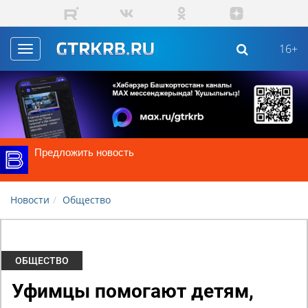
Skip to main content
16+
Toggle
navigation
Предложить новость
Новости
Общество
ОБЩЕСТВО
Уфимцы помогают детям,