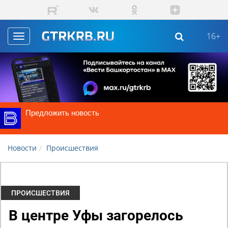
Skip to main content
16+
Toggle
navigation
Предложить новость
Новости
Происшествия
ПРОИСШЕСТВИЯ
В центре Уфы загорелось