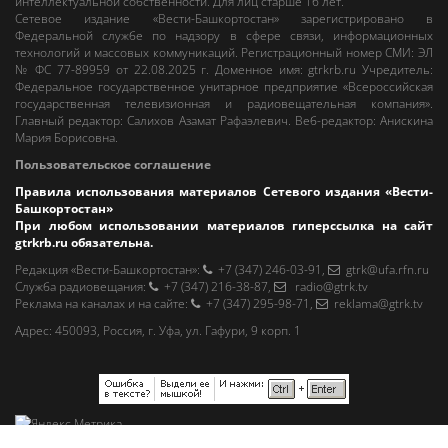
интеллектуальной собственности. Для лиц старше 16 лет.
Сетевое издание «Вести-Башкортостан»
зарегистрировано в
Федеральной службе по надзору в сфере связи, информационных
технологий и массовых коммуникаций. Регистрационный номер СМИ: ЭЛ
№ ФС 77-89959 от 22.08.2025 г. Доменное имя:
gtrkrb.ru
Учредитель:
Федеральное государственное унитарное предприятие «Всероссийская
государственная телевизионная и радиовещательная компания».
Главный редактор
:
Салихов Азамат Рафаэлевич
.
Веб-редактор
:
Анискина
Мария Борисовна
.
Пользовательское соглашение
Правила использования материалов Сетевого издания «Вести-
Башкортостан»
При любом использовании материалов гиперссылка на сайт
gtrkrb.ru
обязательна.
Редакция «Вести-Башкортостан»
:
+7 (347) 246-03-91
,
gtrk@ufa.rfn.ru
Cлужба радиовещания
:
+7 (347) 216-38-87
,
radio@gtrk.tv
Реклама на каналах и на сайте
:
+7 (347) 295-98-71
,
reklama@gtrk.tv
Адрес:
450093
,
Россия, г. Уфа
, ул.
Гафури, 9 корп. 1