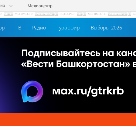
дио
Медиацентр
әр
ТВ
Радио
Тура эфир
Выборы-2026