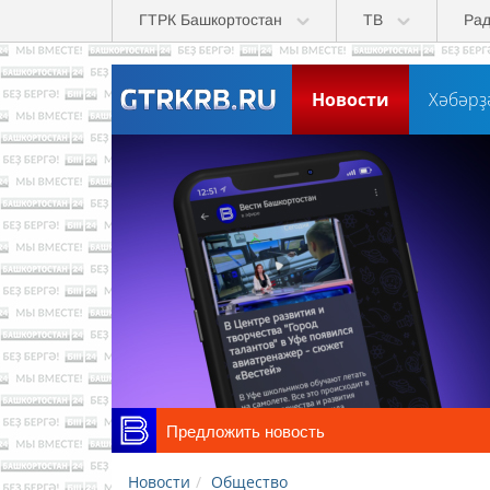
Skip to main content
ГТРК Башкортостан
ТВ
Ра
Новости
Хәбәрҙ
Предложить новость
Новости
Общество