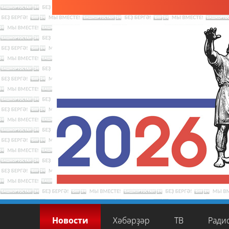
Новости
Хәбәрҙәр
ТВ
Ради