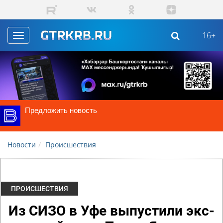
Skip to main content
16+
Toggle
navigation
Предложить новость
Новости
Происшествия
ПРОИСШЕСТВИЯ
Из СИЗО в Уфе выпустили экс-