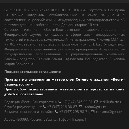
GTRKRB.RU © 2026
Филиал ФГУП ВГТРК ГТРК «Башкортостан»
. Все права
на любые материалы, опубликованные на сайте, защищены в
соответствии с российским и международным законодательством об
интеллектуальной собственности. Для лиц старше 16 лет.
Сетевое издание «Вести-Башкортостан»
зарегистрировано в
Федеральной службе по надзору в сфере связи, информационных
технологий и массовых коммуникаций. Регистрационный номер СМИ: ЭЛ
№ ФС 77-89959 от 22.08.2025 г. Доменное имя:
gtrkrb.ru
Учредитель:
Федеральное государственное унитарное предприятие «Всероссийская
государственная телевизионная и радиовещательная компания».
Главный редактор
:
Салихов Азамат Рафаэлевич
.
Веб-редактор
:
Анискина
Мария Борисовна
.
Пользовательское соглашение
Правила использования материалов Сетевого издания «Вести-
Башкортостан»
При любом использовании материалов гиперссылка на сайт
gtrkrb.ru
обязательна.
Редакция «Вести-Башкортостан»
:
+7 (347) 246-03-91
,
gtrk@ufa.rfn.ru
Cлужба радиовещания
:
+7 (347) 216-38-87
,
radio@gtrk.tv
Реклама на каналах и на сайте
:
+7 (347) 295-98-71
,
reklama@gtrk.tv
Адрес:
450093
,
Россия, г. Уфа
, ул.
Гафури, 9 корп. 1