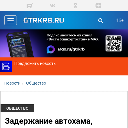
Skip to main content
16+
Toggle
navigation
Предложить новость
Новости
Общество
ОБЩЕСТВО
Задержание автохама,