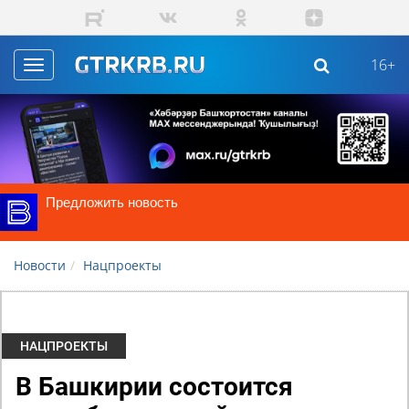
Skip to main content
16+
Toggle
navigation
Предложить новость
Новости
Нацпроекты
НАЦПРОЕКТЫ
В Башкирии состоится