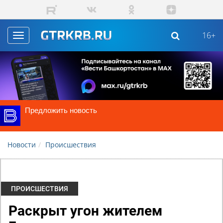
Skip to main content
16+
Toggle
navigation
Предложить новость
Новости
Происшествия
ПРОИСШЕСТВИЯ
Раскрыт угон жителем