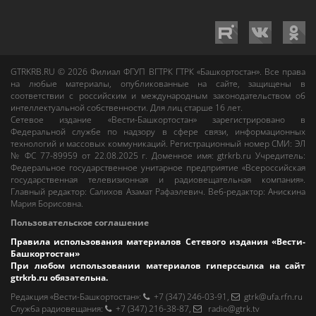
GTRKRB.RU © 2026
Филиал ФГУП ВГТРК ГТРК «Башкортостан»
. Все права
на любые материалы, опубликованные на сайте, защищены в
соответствии с российским и международным законодательством об
интеллектуальной собственности. Для лиц старше 16 лет.
Сетевое издание «Вести-Башкортостан»
зарегистрировано в
Федеральной службе по надзору в сфере связи, информационных
технологий и массовых коммуникаций. Регистрационный номер СМИ: ЭЛ
№ ФС 77-89959 от 22.08.2025 г. Доменное имя:
gtrkrb.ru
Учредитель:
Федеральное государственное унитарное предприятие «Всероссийская
государственная телевизионная и радиовещательная компания».
Главный редактор
:
Салихов Азамат Рафаэлевич
.
Веб-редактор
:
Анискина
Мария Борисовна
.
Пользовательское соглашение
Правила использования материалов Сетевого издания «Вести-
Башкортостан»
При любом использовании материалов гиперссылка на сайт
gtrkrb.ru
обязательна.
Редакция «Вести-Башкортостан»
:
+7 (347) 246-03-91
,
gtrk@ufa.rfn.ru
Cлужба радиовещания
:
+7 (347) 216-38-87
,
radio@gtrk.tv