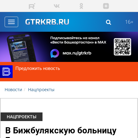
Skip to main content
16+
Toggle
navigation
Предложить новость
Новости
Нацпроекты
НАЦПРОЕКТЫ
В Бижбулякскую больницу