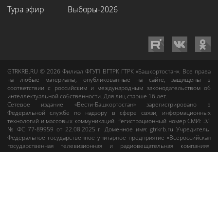
Тура эфир
Выборы-2026
GTRKRB.RU © 2026
Филиал ФГУП ВГТРК ГТРК «Башкортостан»
. Все права
на любые материалы, опубликованные на сайте, защищены в
соответствии с российским и международным законодательством об
интеллектуальной собственности. Для лиц старше 16 лет.
Сетевое издание «Вести-Башкортостан»
зарегистрировано в
Федеральной службе по надзору в сфере связи, информационных
технологий и массовых коммуникаций. Регистрационный номер СМИ: ЭЛ
№ ФС 77-89959 от 22.08.2025 г. Доменное имя:
gtrkrb.ru
Учредитель:
Федеральное государственное унитарное предприятие «Всероссийская
государственная телевизионная и радиовещательная компания».
Главный редактор
:
Салихов Азамат Рафаэлевич
.
Веб-редактор
:
Анискина
Мария Борисовна
.
Пользовательское соглашение
Правила использования материалов Сетевого издания «Вести-
Башкортостан»
При любом использовании материалов гиперссылка на сайт
gtrkrb.ru
обязательна.