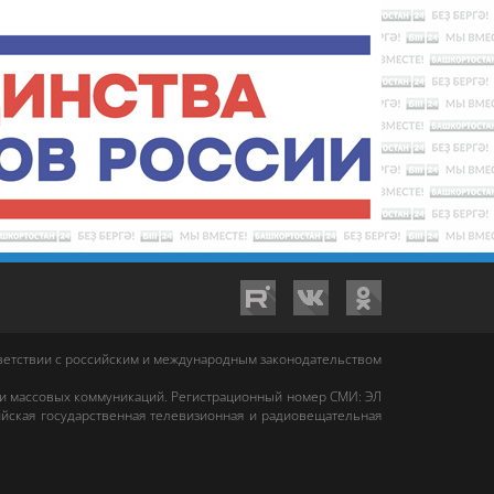
тветствии с российским и международным законодательством
 и массовых коммуникаций. Регистрационный номер СМИ: ЭЛ
йская государственная телевизионная и радиовещательная