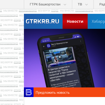
Skip to main content
ГТРК Башкортостан
ТВ
Ра
Новости
Хәбәрҙ
Предложить новость