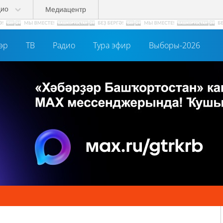
дио
Медиацентр
әр
ТВ
Радио
Тура эфир
Выборы-2026