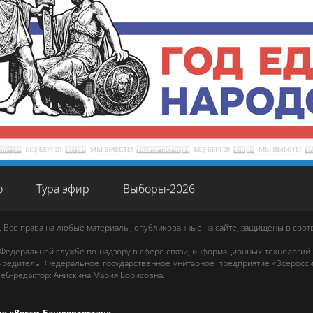
о
Тура эфир
Выборы-2026
. Все права на любые материалы, опубликованные на сайте, защищены в соо
 Федеральной службе по надзору в сфере связи, информационных технологий
редитель: Федеральное государственное унитарное предприятие «Всеросси
еб-редактор
:
Анискина Мария Борисовна
.
ия «Вести-Башкортостан»