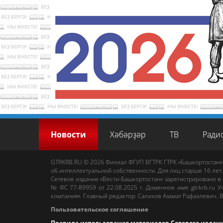
Новости
Хәбәрҙәр
ТВ
Ради
GTRKRB.RU © 2026
Филиал ФГУП ВГТРК ГТРК «Башкортостан»
об интеллектуальной собственности. Для лиц старше 16 лет.
Сетевое издание «Вести-Башкортостан»
зарегистрировано в
№ ФС 77-89959 от 22.08.2025 г. Доменное имя:
gtrkrb.ru
Уч
компания».
Главный редактор
:
Салихов Азамат Рафаэлевич
.
В
Пользовательское соглашение
Правила использования материалов Сетевого издан