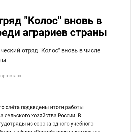
ряд "Колос" вновь в
реди аграриев страны
ческий отряд "Колос" вновь в числе
аны
ортостан»
го слёта подведены итоги работы
 сельского хозяйства России. В
тудотряды из сорока одного учебного
беде в эфире «Вестей» рассказал ректор