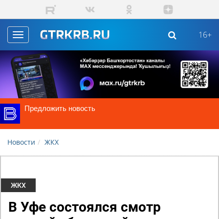
Skip to main content
16+
Toggle
navigation
Предложить новость
Новости
ЖКХ
ЖКХ
В Уфе состоялся смотр