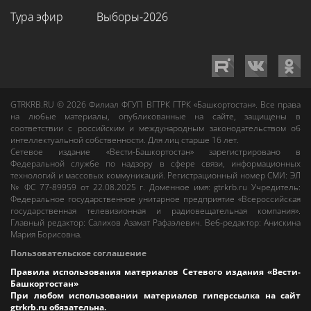
Тура эфир
Выборы-2026
GTRKRB.RU © 2026
Филиал ФГУП ВГТРК ГТРК «Башкортостан»
. Все права
на любые материалы, опубликованные на сайте, защищены в
соответствии с российским и международным законодательством об
интеллектуальной собственности. Для лиц старше 16 лет.
Сетевое издание «Вести-Башкортостан»
зарегистрировано в
Федеральной службе по надзору в сфере связи, информационных
технологий и массовых коммуникаций. Регистрационный номер СМИ: ЭЛ
№ ФС 77-89959 от 22.08.2025 г. Доменное имя:
gtrkrb.ru
Учредитель:
Федеральное государственное унитарное предприятие «Всероссийская
государственная телевизионная и радиовещательная компания».
Главный редактор
:
Салихов Азамат Рафаэлевич
.
Веб-редактор
:
Анискина
Мария Борисовна
.
Пользовательское соглашение
Правила использования материалов Сетевого издания «Вести-
Башкортостан»
При любом использовании материалов гиперссылка на сайт
gtrkrb.ru
обязательна.