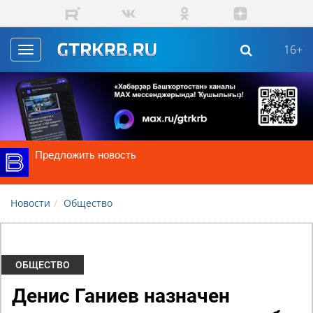
Skip to main content
16+
Toggle
navigation
Предложить новость
Новости
Общество
ОБЩЕСТВО
Денис Ганиев назначен