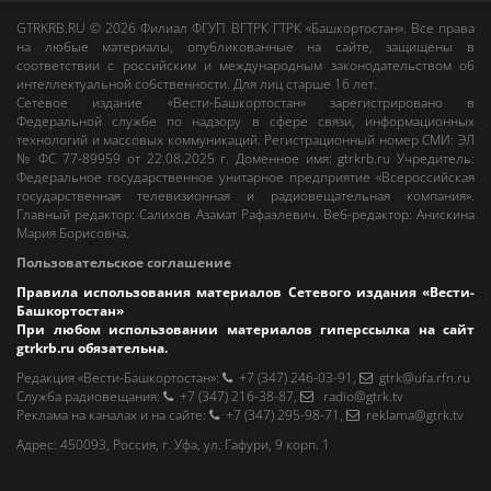
GTRKRB.RU © 2026
Филиал ФГУП ВГТРК ГТРК «Башкортостан»
. Все права
на любые материалы, опубликованные на сайте, защищены в
соответствии с российским и международным законодательством об
интеллектуальной собственности. Для лиц старше 16 лет.
Сетевое издание «Вести-Башкортостан»
зарегистрировано в
Федеральной службе по надзору в сфере связи, информационных
технологий и массовых коммуникаций. Регистрационный номер СМИ: ЭЛ
№ ФС 77-89959 от 22.08.2025 г. Доменное имя:
gtrkrb.ru
Учредитель:
Федеральное государственное унитарное предприятие «Всероссийская
государственная телевизионная и радиовещательная компания».
Главный редактор
:
Салихов Азамат Рафаэлевич
.
Веб-редактор
:
Анискина
Мария Борисовна
.
Пользовательское соглашение
Правила использования материалов Сетевого издания «Вести-
Башкортостан»
При любом использовании материалов гиперссылка на сайт
gtrkrb.ru
обязательна.
Редакция «Вести-Башкортостан»
:
+7 (347) 246-03-91
,
gtrk@ufa.rfn.ru
Cлужба радиовещания
:
+7 (347) 216-38-87
,
radio@gtrk.tv
Реклама на каналах и на сайте
:
+7 (347) 295-98-71
,
reklama@gtrk.tv
Адрес:
450093
,
Россия, г. Уфа
, ул.
Гафури, 9 корп. 1