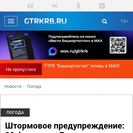
Skip to main content
16+
Toggle
navigation
ГТРК "Башкортостан" теперь в MAX!
Не пропустите
Новости
Погода
ПОГОДА
Штормовое предупреждение: