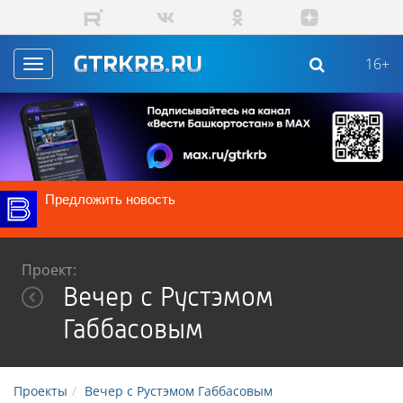
Skip to main content
16+
Toggle
navigation
Предложить новость
Проект:
Вечер с Рустэмом
Габбасовым
Проекты
Вечер с Рустэмом Габбасовым