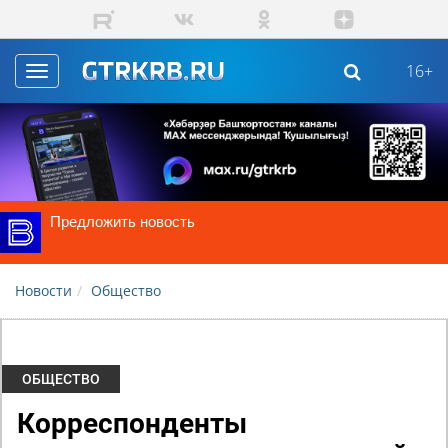
Skip to main content
16+
Toggle
navigation
Предложить новость
Новости
Общество
ОБЩЕСТВО
Корреспонденты