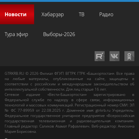
Новости
Хәбәрҙәр
ТВ
Радио
Тура эфир
Выборы-2026
GTRKRB.RU © 2026
Филиал ФГУП ВГТРК ГТРК «Башкортостан»
. Все права
на любые материалы, опубликованные на сайте, защищены в
соответствии с российским и международным законодательством об
интеллектуальной собственности. Для лиц старше 16 лет.
Сетевое издание «Вести-Башкортостан»
зарегистрировано в
Федеральной службе по надзору в сфере связи, информационных
технологий и массовых коммуникаций. Регистрационный номер СМИ: ЭЛ
№ ФС 77-89959 от 22.08.2025 г. Доменное имя:
gtrkrb.ru
Учредитель:
Федеральное государственное унитарное предприятие «Всероссийская
государственная телевизионная и радиовещательная компания».
Главный редактор
:
Салихов Азамат Рафаэлевич
.
Веб-редактор
:
Анискина
Мария Борисовна
.