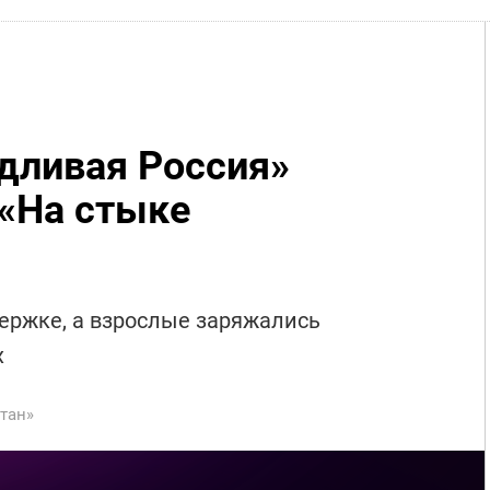
дливая Россия»
 «На стыке
ержке, а взрослые заряжались
х
тан»