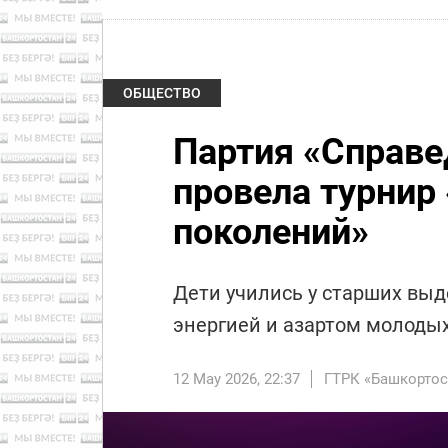
ОБЩЕСТВО
Партия «Справе
провела турнир
поколений»
Дети учились у старших выд
энергией и азартом молоды
12 May 2026, 22:37
ГТРК «Башкортос