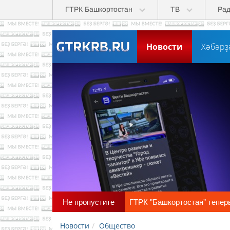
Skip to main content
ГТРК Башкортостан
ТВ
Ра
Новости
Хәбәрҙ
Не пропустите
ГТРК "Башкортостан" тепер
Новости
Общество