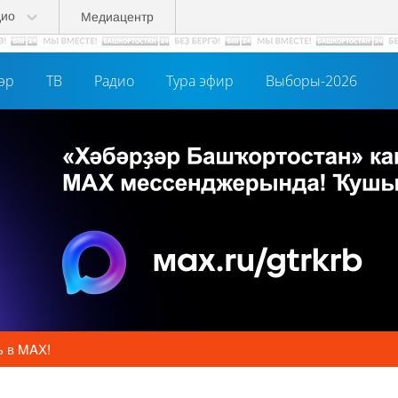
дио
Медиацентр
әр
ТВ
Радио
Тура эфир
Выборы-2026
ь в MAX!