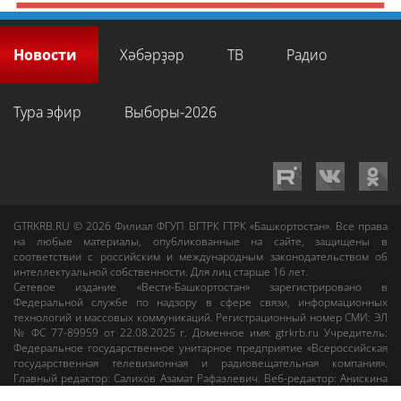
Новости
Хәбәрҙәр
ТВ
Радио
Тура эфир
Выборы-2026
GTRKRB.RU © 2026
Филиал ФГУП ВГТРК ГТРК «Башкортостан»
. Все права
на любые материалы, опубликованные на сайте, защищены в
соответствии с российским и международным законодательством об
интеллектуальной собственности. Для лиц старше 16 лет.
Сетевое издание «Вести-Башкортостан»
зарегистрировано в
Федеральной службе по надзору в сфере связи, информационных
технологий и массовых коммуникаций. Регистрационный номер СМИ: ЭЛ
№ ФС 77-89959 от 22.08.2025 г. Доменное имя:
gtrkrb.ru
Учредитель:
Федеральное государственное унитарное предприятие «Всероссийская
государственная телевизионная и радиовещательная компания».
Главный редактор
:
Салихов Азамат Рафаэлевич
.
Веб-редактор
:
Анискина
Мария Борисовна
.