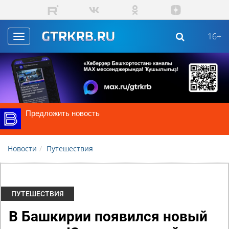
Skip to main content
16+
Toggle
navigation
Предложить новость
Новости
Путешествия
ПУТЕШЕСТВИЯ
В Башкирии появился новый