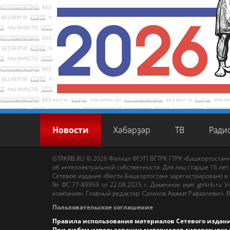
Новости
Хәбәрҙәр
ТВ
Ради
GTRKRB.RU © 2026
Филиал ФГУП ВГТРК ГТРК «Башкортостан»
об интеллектуальной собственности. Для лиц старше 16 лет.
Сетевое издание «Вести-Башкортостан»
зарегистрировано в
№ ФС 77-89959 от 22.08.2025 г. Доменное имя:
gtrkrb.ru
Уч
компания».
Главный редактор
:
Салихов Азамат Рафаэлевич
.
В
Пользовательское соглашение
Правила использования материалов Сетевого издан
При любом использовании материалов гиперссылка 