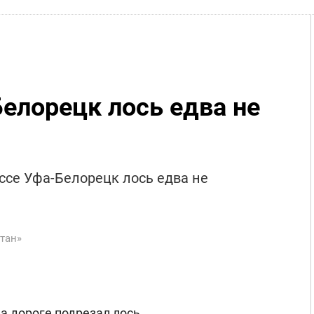
Белорецк лось едва не
ассе Уфа-Белорецк лось едва не
тан»
а дороге подрезал лось.