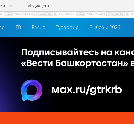
дио
Медиацентр
әр
ТВ
Радио
Тура эфир
Выборы-2026