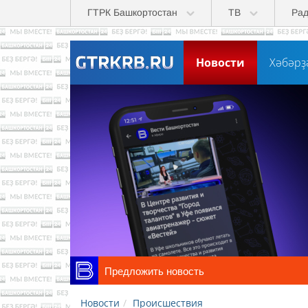
Skip to main content
ГТРК Башкортостан
ТВ
Ра
Новости
Хәбәрҙ
Предложить новость
Новости
Происшествия