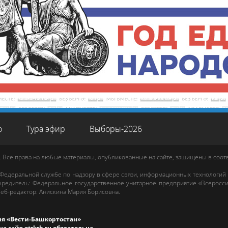
о
Тура эфир
Выборы-2026
. Все права на любые материалы, опубликованные на сайте, защищены в соо
 Федеральной службе по надзору в сфере связи, информационных технологий
редитель: Федеральное государственное унитарное предприятие «Всеросси
еб-редактор
:
Анискина Мария Борисовна
.
ия «Вести-Башкортостан»
на сайт
gtrkrb.ru
обязательна.