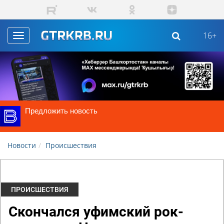
Skip to main content
16+
Toggle
navigation
Предложить новость
Новости
Происшествия
ПРОИСШЕСТВИЯ
Скончался уфимский рок-