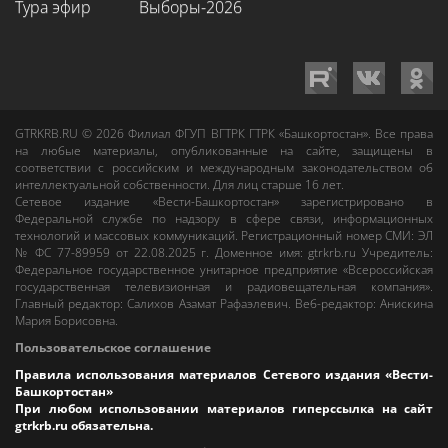
Тура эфир
Выборы-2026
GTRKRB.RU © 2026
Филиал ФГУП ВГТРК ГТРК «Башкортостан»
. Все права
на любые материалы, опубликованные на сайте, защищены в
соответствии с российским и международным законодательством об
интеллектуальной собственности. Для лиц старше 16 лет.
Сетевое издание «Вести-Башкортостан»
зарегистрировано в
Федеральной службе по надзору в сфере связи, информационных
технологий и массовых коммуникаций. Регистрационный номер СМИ: ЭЛ
№ ФС 77-89959 от 22.08.2025 г. Доменное имя:
gtrkrb.ru
Учредитель:
Федеральное государственное унитарное предприятие «Всероссийская
государственная телевизионная и радиовещательная компания».
Главный редактор
:
Салихов Азамат Рафаэлевич
.
Веб-редактор
:
Анискина
Мария Борисовна
.
Пользовательское соглашение
Правила использования материалов Сетевого издания «Вести-
Башкортостан»
При любом использовании материалов гиперссылка на сайт
gtrkrb.ru
обязательна.