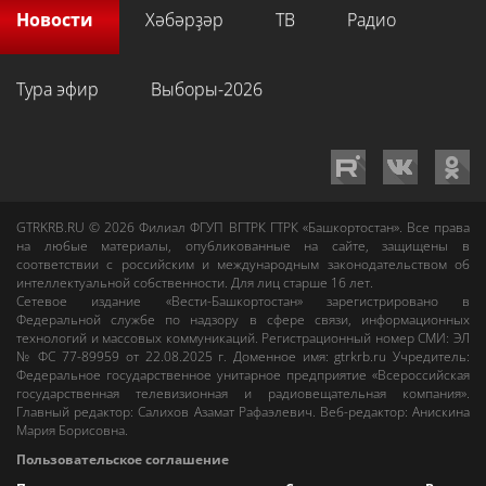
Новости
Хәбәрҙәр
ТВ
Радио
Тура эфир
Выборы-2026
GTRKRB.RU © 2026
Филиал ФГУП ВГТРК ГТРК «Башкортостан»
. Все права
на любые материалы, опубликованные на сайте, защищены в
соответствии с российским и международным законодательством об
интеллектуальной собственности. Для лиц старше 16 лет.
Сетевое издание «Вести-Башкортостан»
зарегистрировано в
Федеральной службе по надзору в сфере связи, информационных
технологий и массовых коммуникаций. Регистрационный номер СМИ: ЭЛ
№ ФС 77-89959 от 22.08.2025 г. Доменное имя:
gtrkrb.ru
Учредитель:
Федеральное государственное унитарное предприятие «Всероссийская
государственная телевизионная и радиовещательная компания».
Главный редактор
:
Салихов Азамат Рафаэлевич
.
Веб-редактор
:
Анискина
Мария Борисовна
.
Пользовательское соглашение