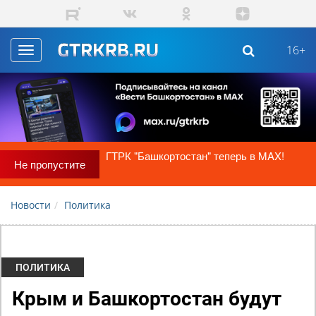
Skip to main content
16+
Toggle
navigation
кортостан" теперь в MAX!
Подпишитесь на наш кан
Новости
Политика
ПОЛИТИКА
Крым и Башкортостан будут