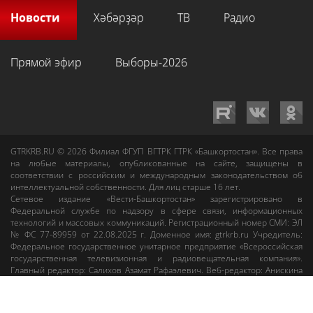
Новости
Хәбәрҙәр
ТВ
Радио
Прямой эфир
Выборы-2026
GTRKRB.RU © 2026
Филиал ФГУП ВГТРК ГТРК «Башкортостан»
. Все права
на любые материалы, опубликованные на сайте, защищены в
соответствии с российским и международным законодательством об
интеллектуальной собственности. Для лиц старше 16 лет.
Сетевое издание «Вести-Башкортостан»
зарегистрировано в
Федеральной службе по надзору в сфере связи, информационных
технологий и массовых коммуникаций. Регистрационный номер СМИ: ЭЛ
№ ФС 77-89959 от 22.08.2025 г. Доменное имя:
gtrkrb.ru
Учредитель:
Федеральное государственное унитарное предприятие «Всероссийская
государственная телевизионная и радиовещательная компания».
Главный редактор
:
Салихов Азамат Рафаэлевич
.
Веб-редактор
:
Анискина
Мария Борисовна
.
Пользовательское соглашение