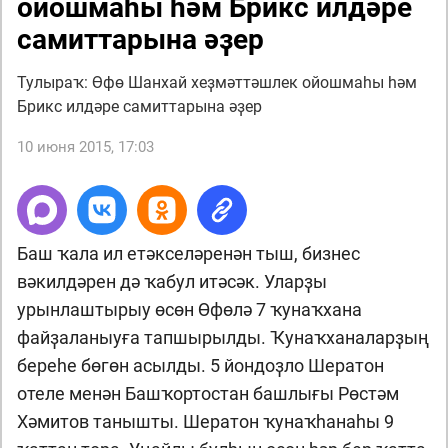
ойошмаһы һәм Брикс илдәре
самиттарына әҙер
Тулыраҡ: Өфө Шанхай хеҙмәттәшлек ойошмаһы һәм
Брикс илдәре самиттарына әҙер
10 июня 2015, 17:03
Баш ҡала ил етәкселәренән тыш, бизнес
вәкилдәрен дә ҡабул итәсәк. Уларҙы
урынлаштырыу өсөн Өфөлә 7 ҡунаҡхана
файҙаланыуға тапшырылды. Ҡунаҡханаларҙың
береһе бөгөн асылды. 5 йондоҙло Шератон
отеле менән Башҡортостан башлығы Рөстәм
Хәмитов танышты. Шератон ҡунаҡһанаһы 9