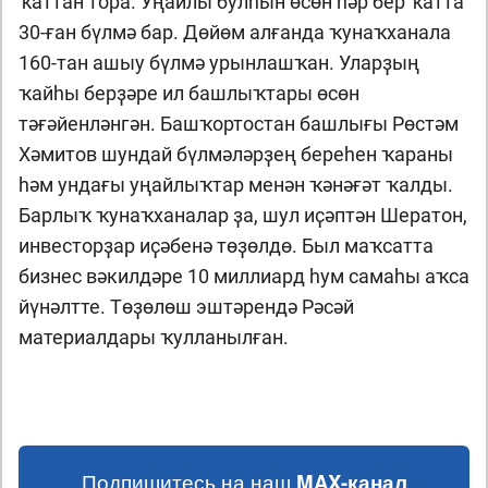
ҡаттан тора. Уңайлы булһын өсөн һәр бер ҡатта
30-ған бүлмә бар. Дөйөм алғанда ҡунаҡханала
160-тан ашыу бүлмә урынлашҡан. Уларҙың
ҡайһы берҙәре ил башлыҡтары өсөн
тәғәйенләнгән. Башҡортостан башлығы Рөстәм
Хәмитов шундай бүлмәләрҙең береһен ҡараны
һәм ундағы уңайлыҡтар менән ҡәнәғәт ҡалды.
Барлыҡ ҡунаҡханалар ҙа, шул иҫәптән Шератон,
инвесторҙар иҫәбенә төҙөлдө. Был маҡсатта
бизнес вәкилдәре 10 миллиард һум самаһы аҡса
йүнәлтте. Төҙөлөш эштәрендә Рәсәй
материалдары ҡулланылған.
Подпишитесь на наш
MAX-канал