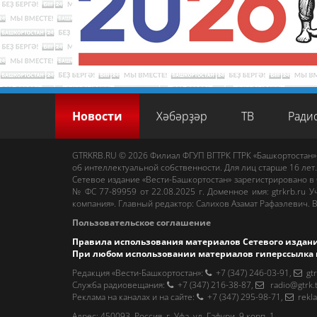
Новости
Хәбәрҙәр
ТВ
Ради
GTRKRB.RU © 2026
Филиал ФГУП ВГТРК ГТРК «Башкортостан»
об интеллектуальной собственности. Для лиц старше 16 лет.
Сетевое издание «Вести-Башкортостан»
зарегистрировано в
№ ФС 77-89959 от 22.08.2025 г. Доменное имя:
gtrkrb.ru
Уч
компания».
Главный редактор
:
Салихов Азамат Рафаэлевич
.
В
Пользовательское соглашение
Правила использования материалов Сетевого издан
При любом использовании материалов гиперссылка 
Редакция «Вести-Башкортостан»
:
+7 (347) 246-03-91
,
gt
Cлужба радиовещания
:
+7 (347) 216-38-87
,
radio@gtrk.
Реклама на каналах и на сайте
:
+7 (347) 295-98-71
,
rekl
Адрес:
450093
,
Россия, г. Уфа
, ул.
Гафури, 9 корп. 1