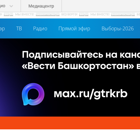
дио
Медиацентр
әр
ТВ
Радио
Прямой эфир
Выборы-2026