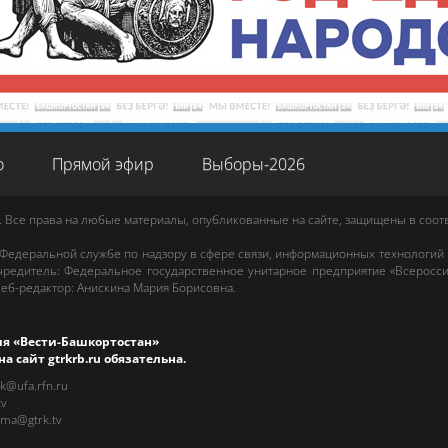
о
Прямой эфир
Выборы-2026
. Все права на любые материалы, опубликованные на сайте, защищены в соо
 Федеральной службе по надзору в сфере связи, информационных технологий
редитель: Федеральное государственное унитарное предприятие «Всеросси
еб-редактор
:
Анискина Мария Борисовна
.
ия «Вести-Башкортостан»
на сайт
gtrkrb.ru
обязательна.
rk@ufa.rfn.ru
tv
ama@gtrk.tv