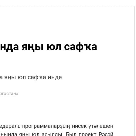
ында яңы юл сафҡа
а яңы юл сафҡа инде
ртостан»
едераль программаларҙың нисек үтәлешен
янында яңы юл асылды. Был проект Рәсәй