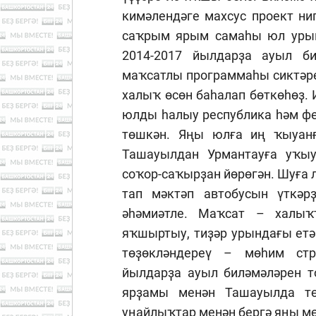
кимәлендәге махсус проект н
саҡрым ярым самаһы юл урынд
2014-2017 йылдарҙа ауыл би
маҡсатлы программаһы сиктәр
халыҡ өсөн баһалап бөткөһөҙ.
юлды һалыу республика һәм фе
төшкән. Яңы юлға иң ҡыуанғ
Ташауылдан Урмантауға уҡы
соҡор-саҡырҙан йөрөгән. Шуға 
тап мәктәп автобусын үткә
әһәмиәтле. Маҡсат – халыҡ
яҡшыртыу, тиҙәр урындағы етә
төҙөкләндереү – мөһим стр
йылдарҙа ауыл биләмәләрен т
ярҙамы менән Ташауылда тө
уңайлыҡтар менән бергә яңы мө