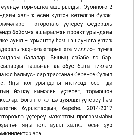
игеҙендә тормошҡа ашырылды. Оҙонлоғо 2
ағы халыҡ өсөн күптән көтөлгән бүләк.
ләмәләрен тотороҡло үҫтереү федераль
ендә бойомға ашырылған проект урындағы
 Ике ауыл – Урмантау һәм Ташауылға уртаҡ
дераль ҡаҙнаға егерме ете миллион һумға
андары балалар. Бының сәбәбе лә бар.
усыларҙы ташыған автобус быға тиклем
ла юл һалыусылар трассанан беренсе булып
рҙе. Яңы юл урындағы иҡтисад өсөн дә
тың йәшәү кимәлен үҫтереп, тормошон
кселәр. Бөгөнгө көндә ауылды үҫтереү һәм
атегик бурыстарҙың береһе. 2014-2017
отороҡло үҫтереү маҡсатлы программаһы
ҙөлгән яңы юл, ауыл халҡы өсөн ҙур
мкинлектәр аса.