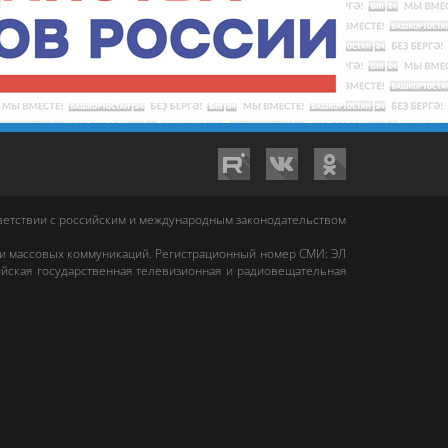
тветствии с российским и международным законодательством
 и массовых коммуникаций. Регистрационный номер СМИ: ЭЛ
йская государственная телевизионная и радиовещательная