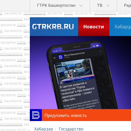
Перейти к основному содержанию
ГТРК Башкортостан
ТВ
Ра
Новости
Хәбәрҙ
Предложить новость
Хәбәрҙәр
Государство