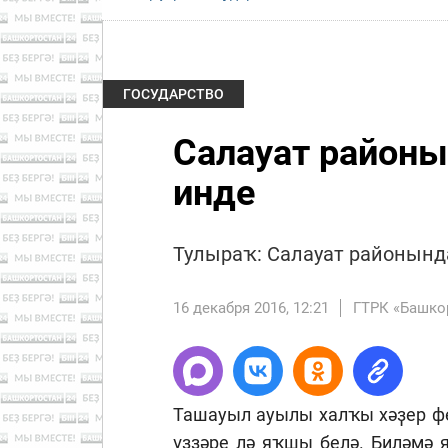
ГОСУДАРСТВО
Салауат район
инде
Тулыраҡ: Салауат районынд
16 декабря 2016, 12:21
ГТРК «Башко
Ташауыл ауылы халҡы хәҙер ф
үҙҙәре лә яҡшы белә. Биләмә 