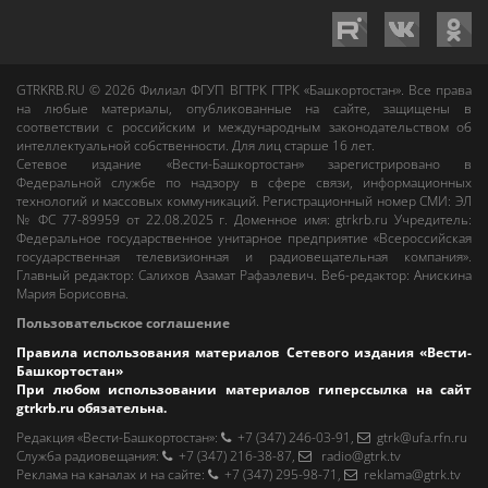
GTRKRB.RU © 2026
Филиал ФГУП ВГТРК ГТРК «Башкортостан»
. Все права
на любые материалы, опубликованные на сайте, защищены в
соответствии с российским и международным законодательством об
интеллектуальной собственности. Для лиц старше 16 лет.
Сетевое издание «Вести-Башкортостан»
зарегистрировано в
Федеральной службе по надзору в сфере связи, информационных
технологий и массовых коммуникаций. Регистрационный номер СМИ: ЭЛ
№ ФС 77-89959 от 22.08.2025 г. Доменное имя:
gtrkrb.ru
Учредитель:
Федеральное государственное унитарное предприятие «Всероссийская
государственная телевизионная и радиовещательная компания».
Главный редактор
:
Салихов Азамат Рафаэлевич
.
Веб-редактор
:
Анискина
Мария Борисовна
.
Пользовательское соглашение
Правила использования материалов Сетевого издания «Вести-
Башкортостан»
При любом использовании материалов гиперссылка на сайт
gtrkrb.ru
обязательна.
Редакция «Вести-Башкортостан»
:
+7 (347) 246-03-91
,
gtrk@ufa.rfn.ru
Cлужба радиовещания
:
+7 (347) 216-38-87
,
radio@gtrk.tv
Реклама на каналах и на сайте
:
+7 (347) 295-98-71
,
reklama@gtrk.tv