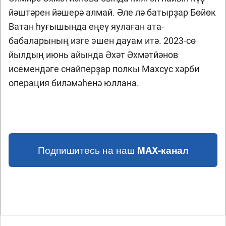
йәштәрен йәшерә алмай. Әле лә батырҙар Бөйөк
Ватан һуғышында еңеү яулаған ата-
бабаларының изге эшен дауам итә. 2023-сө
йылдың июнь айында Әхәт Әхмәтйәнов
исемендәге снайперҙар полкы Махсус хәрби
операция биләмәһенә юллана.
Подпишитесь на наш
MAX-канал