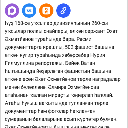
Һүҙ 168-се уҡсылар дивизияһының 260-сы
уҡсылар полкы снайперы, өлкән сержант Әхәт
Әхмәтйәнов тураһында бара. Рәсми
документтарға ярашлы, 502 фашист башына
еткән яугир тураһында хәбәрсебеҙ Нурия
Ғилмуллина репортажы. Бөйөк Ватан
һығышында йөҙәрләгән фашистың башына
еткәне өсөн Әхәт Әхмәтйәнов төрлө наградалар
менән бүләкләнә. Әлмирә Әхмәтйәнова
атаһынан ҡалған мираҫты ҡәҙерләп һаҡлай.
Атаһы һуғыш ваҡытында тупланған төрлө
документтар һәм фотолар һаҡланған
сумаҙанын балаларына асып күрһәтер булған.
Әхәт Әхмәтйәновты йыш ҡына мәктәпкә лә