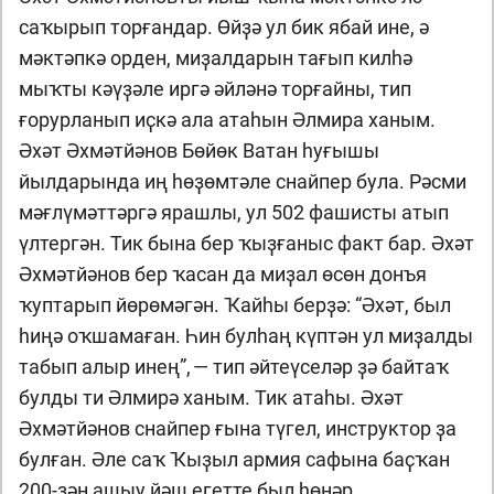
саҡырып торғандар. Өйҙә ул бик ябай ине, ә
мәктәпкә орден, миҙалдарын тағып килһә
мыҡты кәүҙәле иргә әйләнә торғайны, тип
ғорурланып иҫкә ала атаһын Әлмира ханым.
Әхәт Әхмәтйәнов Бөйөк Ватан һуғышы
йылдарында иң һөҙөмтәле снайпер була. Рәсми
мәғлүмәттәргә ярашлы, ул 502 фашисты атып
үлтергән. Тик бына бер ҡыҙғаныс факт бар. Әхәт
Әхмәтйәнов бер ҡасан да миҙал өсөн донъя
ҡуптарып йөрөмәгән. Ҡайһы берҙә: “Әхәт, был
һиңә оҡшамаған. Һин булһаң күптән ул миҙалды
табып алыр инең”, — тип әйтеүселәр ҙә байтаҡ
булды ти Әлмирә ханым. Тик атаһы. Әхәт
Әхмәтйәнов снайпер ғына түгел, инструктор ҙа
булған. Әле саҡ Ҡыҙыл армия сафына баҫҡан
200-ҙән ашыу йәш егетте был һөнәр