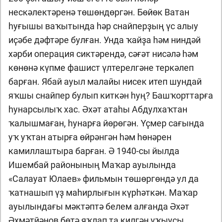
нескәлектәренә төшөндөргән. Бөйөк Ватан
һуғышы ваҡытында һәр снайперҙың үс алыу
иҫәбе дәфтәре булған. Унда ҡайҙа һәм ниндәй
хәрби операция сиктәрендә, сәғәт нисәлә һәм
көнөнә күпме фашист үлтерелгәне теркәлеп
барған. Ябай ауыл малайы нисек итеп шундай
яҡшы снайпер булып киткән һуң? Башҡорттарға
һунарсылыҡ хас. Әхәт атаһы Абдулхаҡтан
ҡалышмаған, һунарға йөрөгән. Үҫмер сағында
уҡ уҡтан атырға өйрәнгән һәм һөнәрен
камиллаштыра барған. Ә 1940-сы йылда
Ишембай районының Маҡар ауылында
«Салауат Юлаев» фильмын төшөргөндә ул да
ҡатнашып үҙ маһирлығын күрһәткән. Маҡар
ауылындағы мәктәптә белем алғанда Әхәт
Әхмәтйәнов бөтә яҡлап та килгән уҡыусы