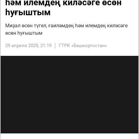
һәм илемдең киләсәге өсөн
һуғыштым
Миҙал өсөн түгел, ғаиләмдең һәм илемдең киләсәге
өсөн һуғыштым
29 апреля 2025, 21:19
ГТРК «Башкортостан»