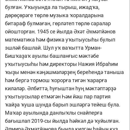
булған. Уҡыуында ла тырыш, ижадҡа,
дөрөҫөрәге төрлө музыка ҡоралдарына
битараф булмаған, гөрләтеп төрлө саралар
ойошторған. 1945 се йылда Әхәт Әхмәтйәнов
математика һәм физика уҡытыусыһы булып
эшләй башлай. Шул уҡ ваҡытта Урман-
Бишҡаҙаҡ ауылы башланғыс мәктәбе
уҡытыусыһы һәм директоры Нажия Ибраһим
ҡыҙы менән кәңәшмәләрҙең береһендә таныша
һәм бергә тормош ҡорорға тигән ҡарарға
киләләр. Әлбиттә, һуғыштан һуң мәктәптәрҙә
уҡытыусылар етмәгән Һәм йәш пар партия
ҡайҙа ҡуша шунда барып эшләргә тейеш була.
Маҡар ауылында данлыҡлы снайперға
бағышлап 2019-сы йылда һәйкәл дә ҡуйылған.
Әлмирә Әхмәтйәнова бында килгән һайын күҙ