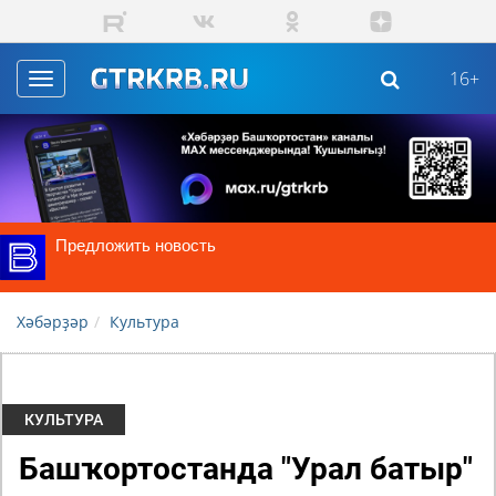
Перейти к основному содержанию
16+
Toggle
navigation
Предложить новость
Хәбәрҙәр
Культура
КУЛЬТУРА
Башҡортостанда "Урал батыр"