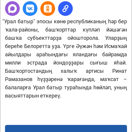
"
Урал батыр" эпосы көнө республиканың һәр бер
ҡала-районы, башҡорттар күпләп йәшәгән
башҡа субъекттарҙа ойошторола. Уларҙың
береһе Белоретта уҙа. Үрге Әүжән һәм Исмаҡай
айылдары араһындағы яландағы байрамда
милли эстрада йондоҙҙары сығыш яһай.
Башҡортостандың халыҡ артисы Ринат
Рамазанов һүҙҙәренә ҡарағанда, маҡсат –
балаларға Урал батыр тураһында һөйләп, уның
васыяттарын еткереү.