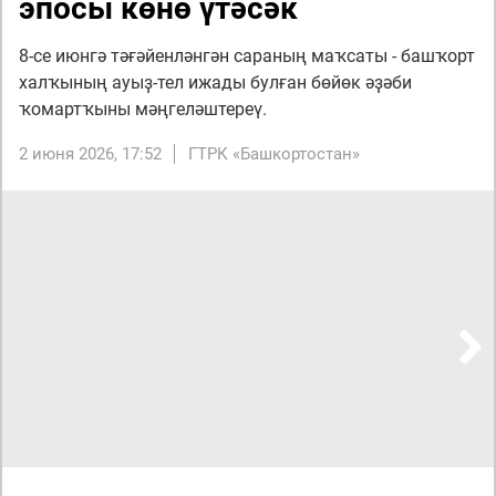
эпосы көнө үтәсәк
8-се июнгә тәғәйенләнгән сараның маҡсаты - башҡорт
халҡының ауыҙ-тел ижады булған бөйөк әҙәби
ҡомартҡыны мәңгеләштереү.
2 июня 2026, 17:52
ГТРК «Башкортостан»
Next