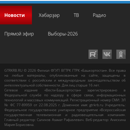
Новости
Хәбәрҙәр
ТВ
Радио
Прямой эфир
Выборы-2026
GTRKRB.RU © 2026
Филиал ФГУП ВГТРК ГТРК «Башкортостан»
. Все права
на любые материалы, опубликованные на сайте, защищены в
соответствии с российским и международным законодательством об
интеллектуальной собственности. Для лиц старше 16 лет.
Сетевое издание «Вести-Башкортостан»
зарегистрировано в
Федеральной службе по надзору в сфере связи, информационных
технологий и массовых коммуникаций. Регистрационный номер СМИ: ЭЛ
№ ФС 77-89959 от 22.08.2025 г. Доменное имя:
gtrkrb.ru
Учредитель:
Федеральное государственное унитарное предприятие «Всероссийская
государственная телевизионная и радиовещательная компания».
Главный редактор
:
Салихов Азамат Рафаэлевич
.
Веб-редактор
:
Анискина
Мария Борисовна
.