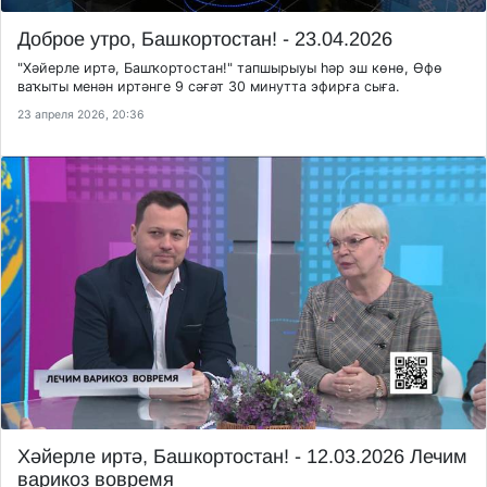
Доброе утро, Башкортостан! - 23.04.2026
"Хәйерле иртә, Башҡортостан!" тапшырыуы һәр эш көнө, Өфө
ваҡыты менән иртәнге 9 сәғәт 30 минутта эфирға сыға.
23 апреля 2026, 20:36
Хәйерле иртә, Башкортостан! - 12.03.2026 Лечим
варикоз вовремя