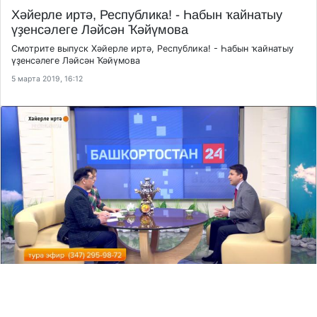
Хәйерле иртә, Республика! - Һабын ҡайнатыу
үҙенсәлеге Ләйсән Ҡәйүмова
Смотрите выпуск Хәйерле иртә, Республика! - Һабын ҡайнатыу
үҙенсәлеге Ләйсән Ҡәйүмова
5 марта 2019, 16:12
Хәйерле иртә, Республика! - Беҙҙең канал