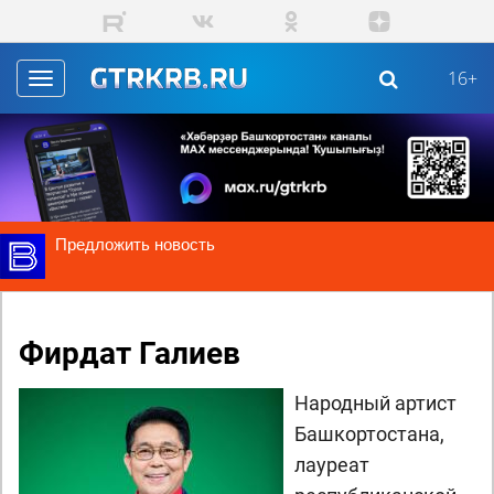
Перейти к основному содержанию
16+
Toggle
navigation
Предложить новость
Фирдат Галиев
Народный артист
Башкортостана,
лауреат