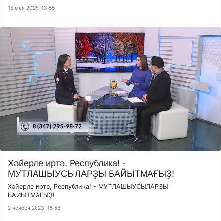
15 мая 2025, 13:55
Хәйерле иртә, Республика! -
МУТЛАШЫУСЫЛАРҘЫ БАЙЫТМАҒЫҘ!
Хәйерле иртә, Республика! - МУТЛАШЫУСЫЛАРҘЫ
БАЙЫТМАҒЫҘ!
2 ноября 2023, 15:58