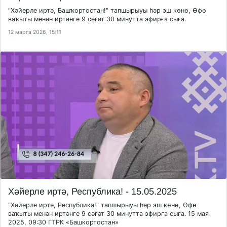
"Хәйерле иртә, Башҡортостан!" тапшырыуы һәр эш көнө, Өфө
ваҡыты менән иртәнге 9 сәғәт 30 минутта эфирға сыға.
12 марта 2026, 15:11
Хәйерле иртә, Республика! - 15.05.2025
"Хәйерле иртә, Республика!" тапшырыуы һәр эш көнө, Өфө
ваҡыты менән иртәнге 9 сәғәт 30 минутта эфирға сыға. 15 мая
2025, 09:30 ГТРК «Башкортостан»