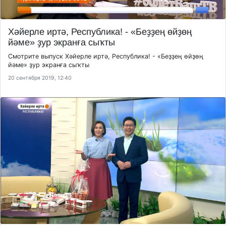
Хәйерле иртә, Республика! - «Беҙҙең өйҙөң
йәме» ҙур экранға сыҡты
Смотрите выпуск Хәйерле иртә, Республика! - «Беҙҙең өйҙөң
йәме» ҙур экранға сыҡты
20 сентября 2019, 12:40