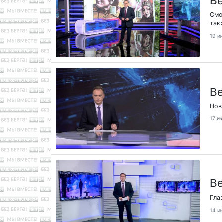
Ве
Смо
так
19 и
Ве
Нов
17 и
Ве
Гла
14 и