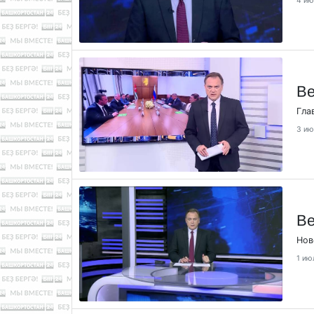
4 ию
Ве
Гла
3 ию
Ве
Нов
1 ию