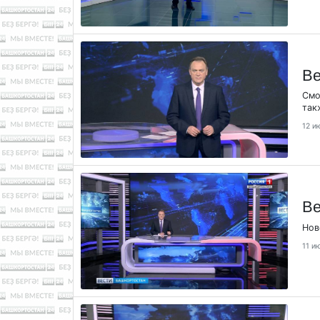
Ве
Смо
так
12 и
Ве
Нов
11 и