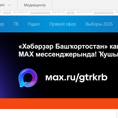
дио
Медиацентр
әр
ТВ
Радио
Прямой эфир
Выборы-2026