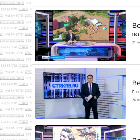
Ве
Нов
21 и
Ве
Гла
20 и