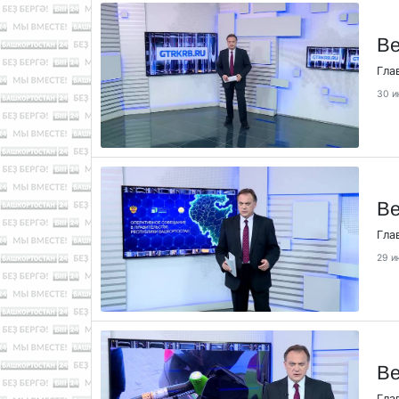
Ве
Гла
30 и
Ве
Гла
29 и
Ве
Гла