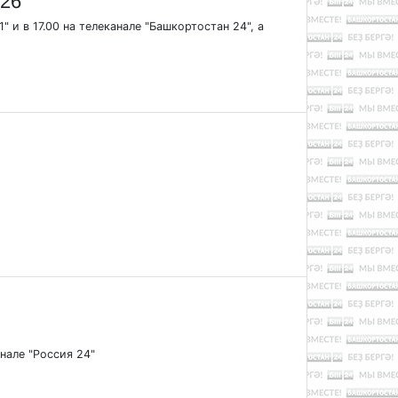
.26
" и в 17.00 на телеканале "Башкортостан 24", а
анале "Россия 24"