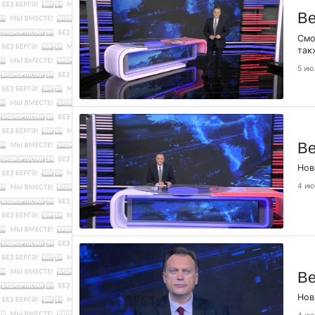
Ве
Смо
так
5 ию
Ве
Нов
4 ию
Ве
Нов