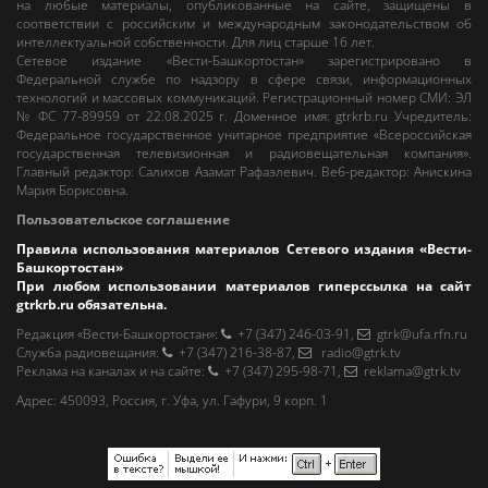
на любые материалы, опубликованные на сайте, защищены в
соответствии с российским и международным законодательством об
интеллектуальной собственности. Для лиц старше 16 лет.
Сетевое издание «Вести-Башкортостан»
зарегистрировано в
Федеральной службе по надзору в сфере связи, информационных
технологий и массовых коммуникаций. Регистрационный номер СМИ: ЭЛ
№ ФС 77-89959 от 22.08.2025 г. Доменное имя:
gtrkrb.ru
Учредитель:
Федеральное государственное унитарное предприятие «Всероссийская
государственная телевизионная и радиовещательная компания».
Главный редактор
:
Салихов Азамат Рафаэлевич
.
Веб-редактор
:
Анискина
Мария Борисовна
.
Пользовательское соглашение
Правила использования материалов Сетевого издания «Вести-
Башкортостан»
При любом использовании материалов гиперссылка на сайт
gtrkrb.ru
обязательна.
Редакция «Вести-Башкортостан»
:
+7 (347) 246-03-91
,
gtrk@ufa.rfn.ru
Cлужба радиовещания
:
+7 (347) 216-38-87
,
radio@gtrk.tv
Реклама на каналах и на сайте
:
+7 (347) 295-98-71
,
reklama@gtrk.tv
Адрес:
450093
,
Россия, г. Уфа
, ул.
Гафури, 9 корп. 1