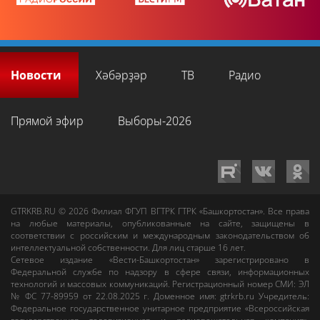
Новости
Хәбәрҙәр
ТВ
Радио
Прямой эфир
Выборы-2026
GTRKRB.RU © 2026
Филиал ФГУП ВГТРК ГТРК «Башкортостан»
. Все права
на любые материалы, опубликованные на сайте, защищены в
соответствии с российским и международным законодательством об
интеллектуальной собственности. Для лиц старше 16 лет.
Сетевое издание «Вести-Башкортостан»
зарегистрировано в
Федеральной службе по надзору в сфере связи, информационных
технологий и массовых коммуникаций. Регистрационный номер СМИ: ЭЛ
№ ФС 77-89959 от 22.08.2025 г. Доменное имя:
gtrkrb.ru
Учредитель:
Федеральное государственное унитарное предприятие «Всероссийская