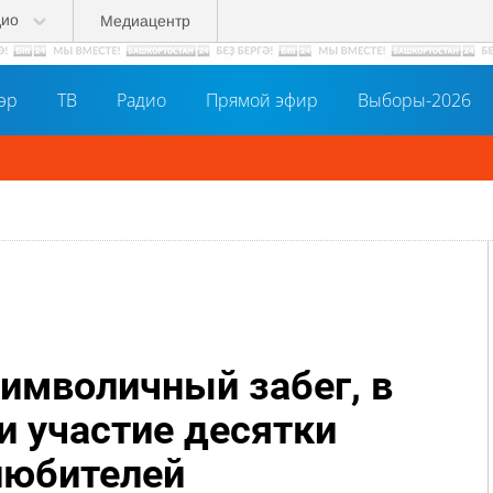
дио
Медиацентр
әр
ТВ
Радио
Прямой эфир
Выборы-2026
символичный забег, в
и участие десятки
любителей