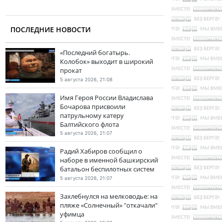
ПОСЛЕДНИЕ НОВОСТИ
«Последний богатырь.
Колобок» выходит в широкий
прокат
5 августа 2026, 21:08
Имя Героя России Владислава
Бочарова присвоили
патрульному катеру
Балтийского флота
5 августа 2026, 21:07
Радий Хабиров сообщил о
наборе в именной башкирский
батальон беспилотных систем
5 августа 2026, 21:07
Захлебнулся на мелководье: на
пляже «Солнечный» "откачали"
уфимца