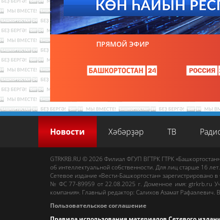
ПРЯМОЙ ЭФИР
Новости
Хәбәрҙәр
ТВ
Ради
GTRKRB.RU © 2026
Филиал ФГУП ВГТРК ГТРК «Башкортостан»
об интеллектуальной собственности. Для лиц старше 16 лет.
Сетевое издание «Вести-Башкортостан»
зарегистрировано в
№ ФС 77-89959 от 22.08.2025 г. Доменное имя:
gtrkrb.ru
Уч
компания».
Главный редактор
:
Салихов Азамат Рафаэлевич
.
В
Пользовательское соглашение
Правила использования материалов Сетевого издан