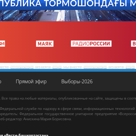
о
Прямой эфир
Выборы-2026
. Все права на любые материалы, опубликованные на сайте, защищены в соо
 Федеральной службе по надзору в сфере связи, информационных технологий
редитель: Федеральное государственное унитарное предприятие «Всеросси
еб-редактор
:
Анискина Мария Борисовна
.
ия «Вести-Башкортостан»