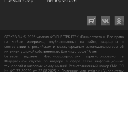
Прямой эфир
Выборы-2026
GTRKRB.RU © 2026
Филиал ФГУП ВГТРК ГТРК «Башкортостан»
. Все права
на любые материалы, опубликованные на сайте, защищены в
соответствии с российским и международным законодательством об
интеллектуальной собственности. Для лиц старше 16 лет.
Сетевое издание «Вести-Башкортостан»
зарегистрировано в
Федеральной службе по надзору в сфере связи, информационных
технологий и массовых коммуникаций. Регистрационный номер СМИ: ЭЛ
№ ФС 77-89959 от 22.08.2025 г. Доменное имя:
gtrkrb.ru
Учредитель:
Федеральное государственное унитарное предприятие «Всероссийская
государственная телевизионная и радиовещательная компания».
Главный редактор
:
Салихов Азамат Рафаэлевич
.
Веб-редактор
:
Анискина
Мария Борисовна
.
Пользовательское соглашение
Правила использования материалов Сетевого издания «Вести-
Башкортостан»
При любом использовании материалов гиперссылка на сайт
gtrkrb.ru
обязательна.
Редакция «Вести-Башкортостан»
:
+7 (347) 246-03-91
,
gtrk@ufa.rfn.ru