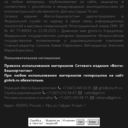
на любые материалы, опубликованные на сайте, защищены в
соответствии с российским и международным законодательством об
интеллектуальной собственности. Для лиц старше 16 лет.
Сетевое издание «Вести-Башкортостан»
зарегистрировано в
Федеральной службе по надзору в сфере связи, информационных
технологий и массовых коммуникаций. Регистрационный номер СМИ: ЭЛ
№ ФС 77-89959 от 22.08.2025 г. Доменное имя:
gtrkrb.ru
Учредитель:
Федеральное государственное унитарное предприятие «Всероссийская
государственная телевизионная и радиовещательная компания».
Главный редактор
:
Салихов Азамат Рафаэлевич
.
Веб-редактор
:
Анискина
Мария Борисовна
.
Пользовательское соглашение
Правила использования материалов Сетевого издания «Вести-
Башкортостан»
При любом использовании материалов гиперссылка на сайт
gtrkrb.ru
обязательна.
Редакция «Вести-Башкортостан»
:
+7 (347) 246-03-91
,
gtrk@ufa.rfn.ru
Cлужба радиовещания
:
+7 (347) 216-38-87
,
radio@gtrk.tv
Реклама на каналах и на сайте
:
+7 (347) 295-98-71
,
reklama@gtrk.tv
Адрес:
450093
,
Россия, г. Уфа
, ул.
Гафури, 9 корп. 1