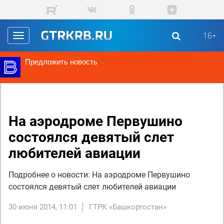
Перейти к основному содержанию
16+
Toggle
navigation
Предложить новость
На аэродроме Первушино
состоялся девятый слет
любителей авиации
Подробнее о новости: На аэродроме Первушино
состоялся девятый слет любителей авиации
30 июня 2014, 11:01
ГТРК «Башкортостан»