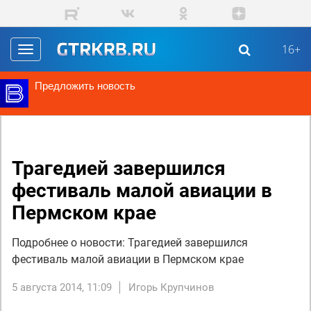
Перейти к основному содержанию
16+
Toggle
navigation
Предложить новость
Трагедией завершился
фестиваль малой авиации в
Пермском крае
Подробнее о новости: Трагедией завершился
фестиваль малой авиации в Пермском крае
5 августа 2014, 11:09
Игорь Крупчинов