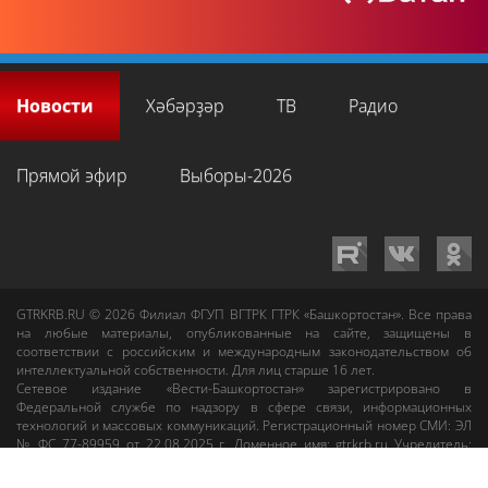
Новости
Хәбәрҙәр
ТВ
Радио
Прямой эфир
Выборы-2026
GTRKRB.RU © 2026
Филиал ФГУП ВГТРК ГТРК «Башкортостан»
. Все права
на любые материалы, опубликованные на сайте, защищены в
соответствии с российским и международным законодательством об
интеллектуальной собственности. Для лиц старше 16 лет.
Сетевое издание «Вести-Башкортостан»
зарегистрировано в
Федеральной службе по надзору в сфере связи, информационных
технологий и массовых коммуникаций. Регистрационный номер СМИ: ЭЛ
№ ФС 77-89959 от 22.08.2025 г. Доменное имя:
gtrkrb.ru
Учредитель:
Федеральное государственное унитарное предприятие «Всероссийская
государственная телевизионная и радиовещательная компания».