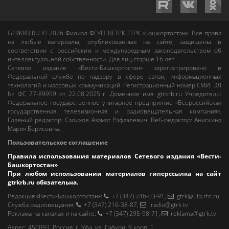
GTRKRB.RU © 2026
Филиал ФГУП ВГТРК ГТРК «Башкортостан»
. Все права
на любые материалы, опубликованные на сайте, защищены в
соответствии с российским и международным законодательством об
интеллектуальной собственности. Для лиц старше 16 лет.
Сетевое издание «Вести-Башкортостан»
зарегистрировано в
Федеральной службе по надзору в сфере связи, информационных
технологий и массовых коммуникаций. Регистрационный номер СМИ: ЭЛ
№ ФС 77-89959 от 22.08.2025 г. Доменное имя:
gtrkrb.ru
Учредитель:
Федеральное государственное унитарное предприятие «Всероссийская
государственная телевизионная и радиовещательная компания».
Главный редактор
:
Салихов Азамат Рафаэлевич
.
Веб-редактор
:
Анискина
Мария Борисовна
.
Пользовательское соглашение
Правила использования материалов Сетевого издания «Вести-
Башкортостан»
При любом использовании материалов гиперссылка на сайт
gtrkrb.ru
обязательна.
Редакция «Вести-Башкортостан»
:
+7 (347) 246-03-91
,
gtrk@ufa.rfn.ru
Cлужба радиовещания
:
+7 (347) 216-38-87
,
radio@gtrk.tv
Реклама на каналах и на сайте
:
+7 (347) 295-98-71
,
reklama@gtrk.tv
Адрес:
450093
,
Россия, г. Уфа
, ул.
Гафури, 9 корп. 1