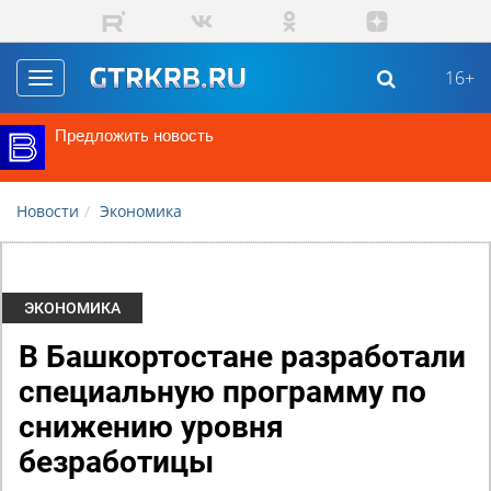
Перейти к основному содержанию
16+
Toggle
navigation
Предложить новость
Новости
Экономика
ЭКОНОМИКА
В Башкортостане разработали
специальную программу по
снижению уровня
безработицы