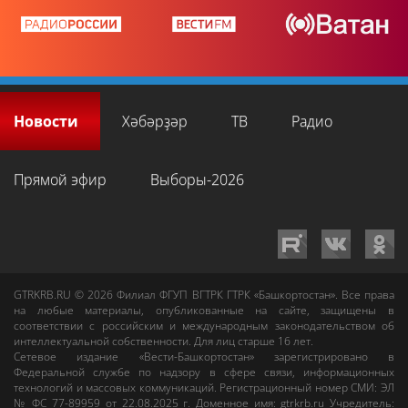
Новости
Хәбәрҙәр
ТВ
Радио
Прямой эфир
Выборы-2026
GTRKRB.RU © 2026
Филиал ФГУП ВГТРК ГТРК «Башкортостан»
. Все права
на любые материалы, опубликованные на сайте, защищены в
соответствии с российским и международным законодательством об
интеллектуальной собственности. Для лиц старше 16 лет.
Сетевое издание «Вести-Башкортостан»
зарегистрировано в
Федеральной службе по надзору в сфере связи, информационных
технологий и массовых коммуникаций. Регистрационный номер СМИ: ЭЛ
№ ФС 77-89959 от 22.08.2025 г. Доменное имя:
gtrkrb.ru
Учредитель: