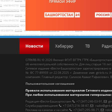
ПРЯМОЙ ЭФИР
Новости
Хәбәрҙәр
ТВ
Ради
GTRKRB.RU © 2026
Филиал ФГУП ВГТРК ГТРК «Башкортостан»
об интеллектуальной собственности. Для лиц старше 16 лет.
Сетевое издание «Вести-Башкортостан»
зарегистрировано в
№ ФС 77-89959 от 22.08.2025 г. Доменное имя:
gtrkrb.ru
Уч
компания».
Главный редактор
:
Салихов Азамат Рафаэлевич
.
В
Пользовательское соглашение
Правила использования материалов Сетевого издан
При любом использовании материалов гиперссылка 
Редакция «Вести-Башкортостан»
:
+7 (347) 246-03-91
,
gt
Cлужба радиовещания
:
+7 (347) 216-38-87
,
radio@gtrk.
Реклама на каналах и на сайте
:
+7 (347) 295-98-71
,
rekl