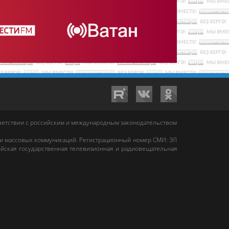
тветствии с российским и международным законодательством
 и массовых коммуникаций. Регистрационный номер СМИ: ЭЛ
йская государственная телевизионная и радиовещательная