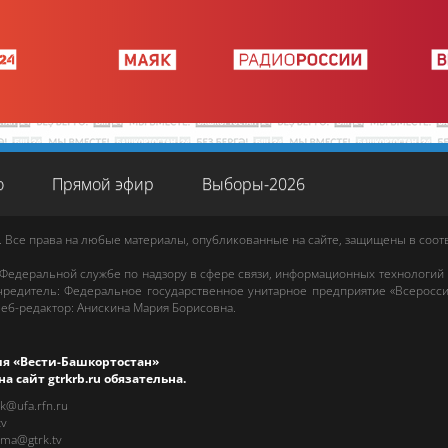
о
Прямой эфир
Выборы-2026
. Все права на любые материалы, опубликованные на сайте, защищены в соо
 Федеральной службе по надзору в сфере связи, информационных технологий
редитель: Федеральное государственное унитарное предприятие «Всеросси
еб-редактор
:
Анискина Мария Борисовна
.
ия «Вести-Башкортостан»
на сайт
gtrkrb.ru
обязательна.
rk@ufa.rfn.ru
tv
ama@gtrk.tv