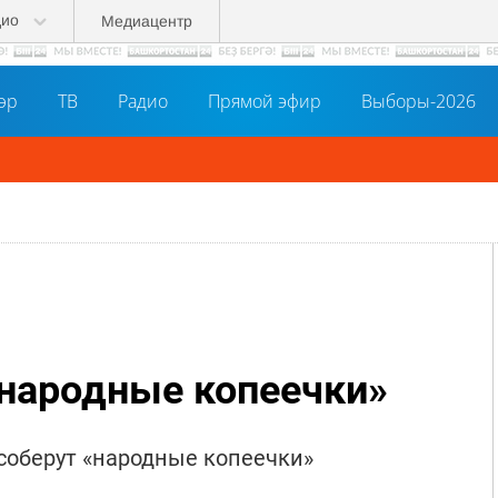
дио
Медиацентр
әр
ТВ
Радио
Прямой эфир
Выборы-2026
«народные копеечки»
 соберут «народные копеечки»