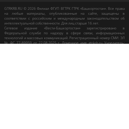
GTRKRB.RU © 2026
Филиал ФГУП ВГТРК ГТРК «Башкортостан»
. Все права
на любые материалы, опубликованные на сайте, защищены в
соответствии с российским и международным законодательством об
интеллектуальной собственности. Для лиц старше 16 лет.
Сетевое издание «Вести-Башкортостан»
зарегистрировано в
Федеральной службе по надзору в сфере связи, информационных
технологий и массовых коммуникаций. Регистрационный номер СМИ: ЭЛ
№ ФС 77-89959 от 22.08.2025 г. Доменное имя:
gtrkrb.ru
Учредитель:
Федеральное государственное унитарное предприятие «Всероссийская
государственная телевизионная и радиовещательная компания».
Главный редактор
:
Салихов Азамат Рафаэлевич
.
Веб-редактор
:
Анискина
Мария Борисовна
.
Пользовательское соглашение
Правила использования материалов Сетевого издания «Вести-
Башкортостан»
При любом использовании материалов гиперссылка на сайт
gtrkrb.ru
обязательна.
Редакция «Вести-Башкортостан»
:
+7 (347) 246-03-91
,
gtrk@ufa.rfn.ru
Cлужба радиовещания
:
+7 (347) 216-38-87
,
radio@gtrk.tv
Реклама на каналах и на сайте
:
+7 (347) 295-98-71
,
reklama@gtrk.tv
Адрес:
450093
,
Россия, г. Уфа
, ул.
Гафури, 9 корп. 1