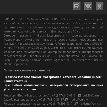
GTRKRB.RU © 2026
Филиал ФГУП ВГТРК ГТРК «Башкортостан»
. Все права
на любые материалы, опубликованные на сайте, защищены в
соответствии с российским и международным законодательством об
интеллектуальной собственности. Для лиц старше 16 лет.
Сетевое издание «Вести-Башкортостан»
зарегистрировано в
Федеральной службе по надзору в сфере связи, информационных
технологий и массовых коммуникаций. Регистрационный номер СМИ: ЭЛ
№ ФС 77-89959 от 22.08.2025 г. Доменное имя:
gtrkrb.ru
Учредитель:
Федеральное государственное унитарное предприятие «Всероссийская
государственная телевизионная и радиовещательная компания».
Главный редактор
:
Салихов Азамат Рафаэлевич
.
Веб-редактор
:
Анискина
Мария Борисовна
.
Пользовательское соглашение
Правила использования материалов Сетевого издания «Вести-
Башкортостан»
При любом использовании материалов гиперссылка на сайт
gtrkrb.ru
обязательна.
Редакция «Вести-Башкортостан»
:
+7 (347) 246-03-91
,
gtrk@ufa.rfn.ru
Cлужба радиовещания
:
+7 (347) 216-38-87
,
radio@gtrk.tv
Реклама на каналах и на сайте
:
+7 (347) 295-98-71
,
reklama@gtrk.tv