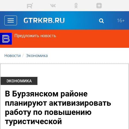
Перейти к основному содержанию
16+
Toggle
navigation
Предложить новость
Новости
Экономика
ЭКОНОМИКА
В Бурзянском районе
планируют активизировать
работу по повышению
туристической