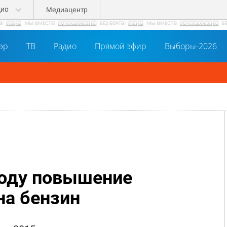
дио
Медиацентр
әр
ТВ
Радио
Прямой эфир
Выборы-2026
году повышение
на бензин