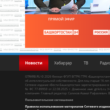
ПРЯМОЙ ЭФИР
Новости
Хәбәрҙәр
ТВ
Ради
GTRKRB.RU © 2026
Филиал ФГУП ВГТРК ГТРК «Башкортостан»
об интеллектуальной собственности. Для лиц старше 16 лет.
Сетевое издание «Вести-Башкортостан»
зарегистрировано в
№ ФС 77-89959 от 22.08.2025 г. Доменное имя:
gtrkrb.ru
Уч
компания».
Главный редактор
:
Салихов Азамат Рафаэлевич
.
В
Пользовательское соглашение
Правила использования материалов Сетевого издан