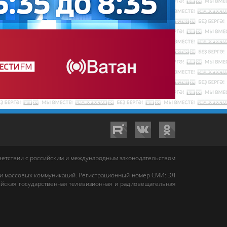
тветствии с российским и международным законодательством
 и массовых коммуникаций. Регистрационный номер СМИ: ЭЛ
йская государственная телевизионная и радиовещательная