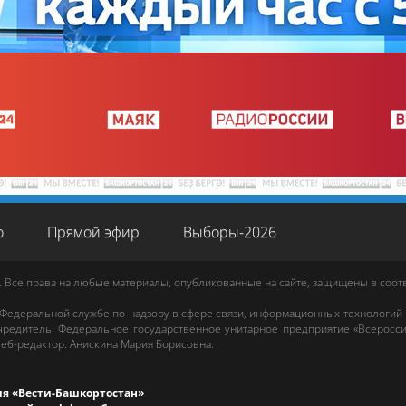
о
Прямой эфир
Выборы-2026
. Все права на любые материалы, опубликованные на сайте, защищены в соо
 Федеральной службе по надзору в сфере связи, информационных технологий
редитель: Федеральное государственное унитарное предприятие «Всеросси
еб-редактор
:
Анискина Мария Борисовна
.
ия «Вести-Башкортостан»