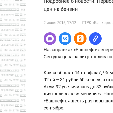
Подробнее о новости: Перво
цен на бензин
2 июня 2015, 17:12
ГТРК «Башкорто
На заправках «Башнефти» вперв
Сегодня цена за литр топлива п
Как сообщает "Интерфакс", 95-ы
92-ой — 31 рубль 60 копеек, а 
Атум-92 увеличилась до 32 рубле
дизтопливо не изменились. Нап
«Башнефть» шесть раз повышала
сентябре.